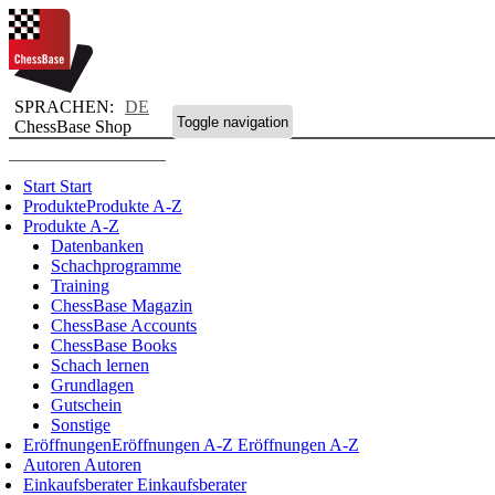
SPRACHEN:
DE
Toggle navigation
ChessBase Shop
Start
Start
Produkte
Produkte A-Z
Produkte A-Z
Datenbanken
Schachprogramme
Training
ChessBase Magazin
ChessBase Accounts
ChessBase Books
Schach lernen
Grundlagen
Gutschein
Sonstige
Eröffnungen
Eröffnungen A-Z
Eröffnungen A-Z
Autoren
Autoren
Einkaufsberater
Einkaufsberater