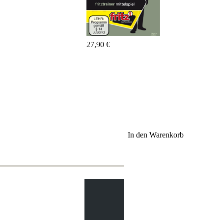
Fritz&Fertig
Monographie
60
Minuten
FritzTrainer
27,90 €
Schach
lernen
Anfängerprodukte
ChessBase
Magazin
Magazin
Extra
Abonnement
In den Warenkorb
Sonstiges
Ludwig
Boutique
Schachfilme
Gutschein
bestellen