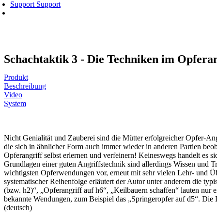
Support
Support
Schachtaktik 3 - Die Techniken im Opferan
Produkt
Beschreibung
Video
System
Nicht Genialität und Zauberei sind die Mütter erfolgreicher Opfer-An
die sich in ähnlicher Form auch immer wieder in anderen Partien beo
Opferangriff selbst erlernen und verfeinern! Keineswegs handelt es s
Grundlagen einer guten Angriffstechnik sind allerdings Wissen und Trai
wichtigsten Opferwendungen vor, erneut mit sehr vielen Lehr- und Üb
systematischer Reihenfolge erläutert der Autor unter anderem die ty
(bzw. h2)“, „Opferangriff auf h6“, „Keilbauern schaffen“ lauten nur
bekannte Wendungen, zum Beispiel das „Springeropfer auf d5“. Die D
(deutsch)