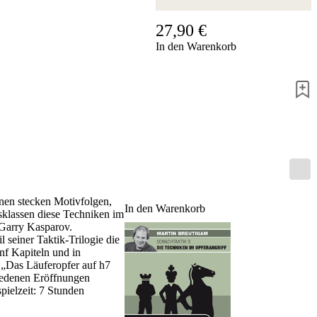
Hotline
27,90 €
Chessbase
In den Warenkorb
Accounts
Mitgliedschaft
Dukaten
Schachprogramme
Fritz
ChessBase
Programmpakete
Programm-
Upgrade
Datenbank
CB-
onen stecken Motivfolgen,
In den Warenkorb
Pakete
sklassen diese Techniken im
 Garry Kasparov.
Training
l seiner Taktik-Trilogie die
Eröffnung
nf Kapiteln und in
Mittelspiel
 „Das Läuferopfer auf h7
Endspiel
hiedenen Eröffnungen
Master
pielzeit: 7 Stunden
Class
Weltmeisterschach