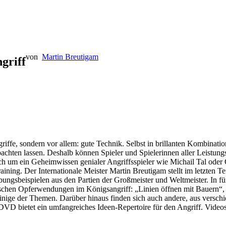
von
Martin Breutigam
griff
griffe, sondern vor allem: gute Technik. Selbst in brillanten Kombinati
bachten lassen. Deshalb können Spieler und Spielerinnen aller Leistung
ich um ein Geheimwissen genialer Angriffsspieler wie Michail Tal oder
ning. Der Internationale Meister Martin Breutigam stellt im letzten Tei
ungsbeispielen aus den Partien der Großmeister und Weltmeister. In fü
pischen Opferwendungen im Königsangriff: „Linien öffnen mit Bauern“,
 einige der Themen. Darüber hinaus finden sich auch andere, aus versc
VD bietet ein umfangreiches Ideen-Repertoire für den Angriff. Videos