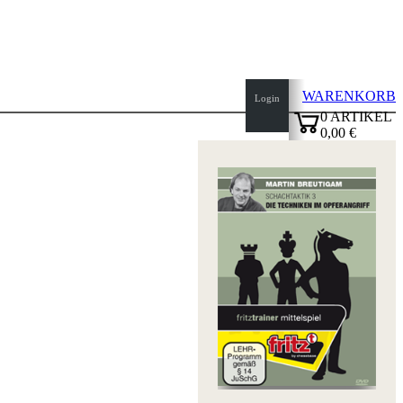
WARENKORB
Login
0
ARTIKEL
0,00 €
Seitenanfang
✔
Startseite
Neuheiten
Autoren
Eröffnungen
Impressum
AGB
Datenschutz
über
uns
FAQ
Lizenzen
Barrierefreiheit
Cookies
Management
Compliance