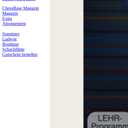
ChessBase Magazin
Magazin
Extra
Abonnement
Sonstiges
Ludwig
Boutique
Schachfilme
Gutschein bestellen