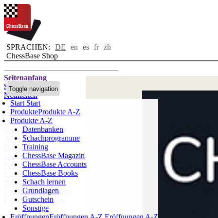
SPRACHEN:
DE
en
es
fr
zh
ChessBase Shop
Seitenanfang
Startseite
Toggle navigation
Neuheiten
Start
Start
Autoren
Produkte
Produkte A-Z
Eröffnungen
Produkte A-Z
Datenbanken
Impressum
Schachprogramme
AGB
Training
Datenschutz
ChessBase Magazin
über uns
ChessBase Accounts
FAQ
ChessBase Books
Lizenzen
Schach lernen
Barrierefreiheit
Grundlagen
Cookies Management
Gutschein
Compliance Hotline
Sonstige
Chessbase Accounts
Eröffnungen
Eröffnungen A-Z
Eröffnungen A-Z