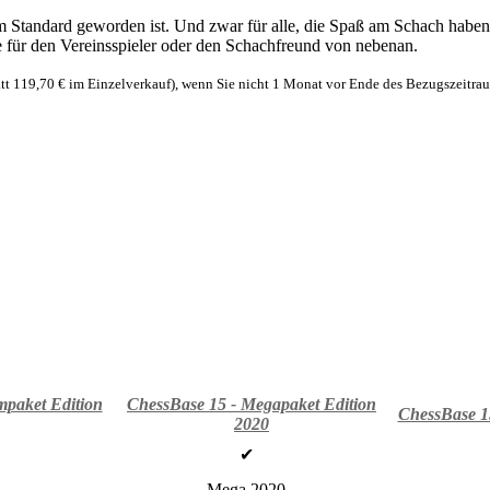
m Standard geworden ist. Und zwar für alle, die Spaß am Schach habe
ie für den Vereinsspieler oder den Schachfreund von nebenan.
tatt 119,70 € im Einzelverkauf), wenn Sie nicht 1 Monat vor Ende des Bezugszeitr
mpaket Edition
ChessBase 15 - Megapaket Edition
ChessBase 15
2020
✔
Mega 2020