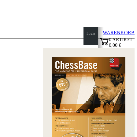
WARENKORB
Login
0
ARTIKEL
0,00 €
Seitenanfang
✔
Startseite
Neuheiten
Autoren
Eröffnungen
Impressum
AGB
Datenschutz
über
uns
FAQ
Lizenzen
Barrierefreiheit
Cookies
Management
Compliance