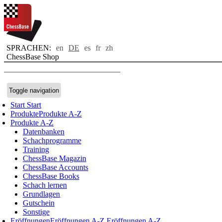
SPRACHEN:
en
DE
es
fr
zh
ChessBase Shop
Toggle navigation
Start
Start
Produkte
Produkte A-Z
Produkte A-Z
Datenbanken
Schachprogramme
Training
ChessBase Magazin
ChessBase Accounts
ChessBase Books
Schach lernen
Grundlagen
Gutschein
Sonstige
Eröffnungen
Eröffnungen A-Z
Eröffnungen A-Z