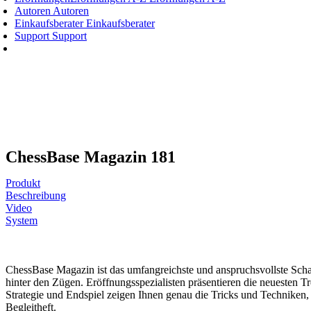
Autoren
Autoren
Einkaufsberater
Einkaufsberater
Support
Support
ChessBase Magazin 181
Produkt
Beschreibung
Video
System
ChessBase Magazin ist das umfangreichste und anspruchsvollste Schac
hinter den Zügen. Eröffnungsspezialisten präsentieren die neuesten Tr
Strategie und Endspiel zeigen Ihnen genau die Tricks und Techniken,
Begleitheft.