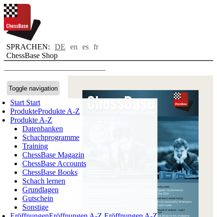
SPRACHEN:
DE
en
es
fr
ChessBase Shop
Toggle navigation
Start
Start
Produkte
Produkte A-Z
Produkte A-Z
Datenbanken
Schachprogramme
Training
ChessBase Magazin
ChessBase Accounts
ChessBase Books
Schach lernen
Grundlagen
Gutschein
Sonstige
Eröffnungen
Eröffnungen A-Z
Eröffnungen A-Z