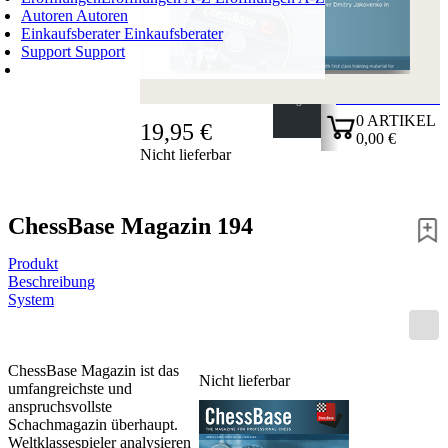
Autoren
Autoren
Einkaufsberater
Einkaufsberater
Support
Support
WARENKORB
Login
0
ARTIKEL
19,95 €
0,00 €
Nicht lieferbar
✔
ChessBase Magazin 194
Produkt
Beschreibung
System
ChessBase Magazin ist das
Nicht lieferbar
umfangreichste und
anspruchsvollste
Schachmagazin überhaupt.
Weltklassespieler analysieren