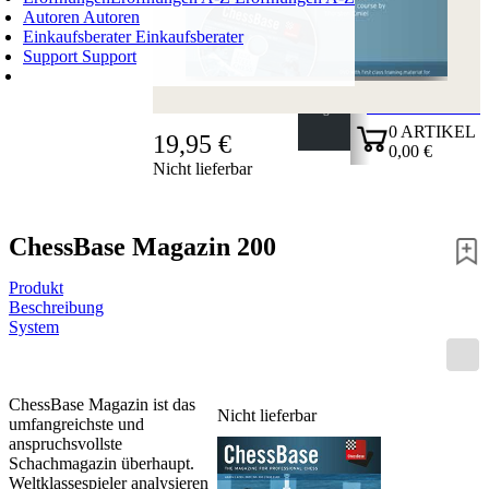
Autoren
Autoren
Einkaufsberater
Einkaufsberater
Support
Support
WARENKORB
Login
0
ARTIKEL
19,95 €
0,00 €
Nicht lieferbar
✔
ChessBase Magazin 200
Produkt
Beschreibung
System
ChessBase Magazin ist das
Nicht lieferbar
umfangreichste und
anspruchsvollste
Schachmagazin überhaupt.
Weltklassespieler analysieren