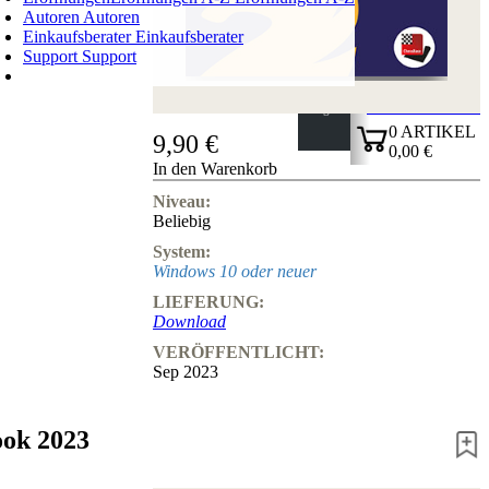
Autoren
Autoren
Einkaufsberater
Einkaufsberater
Support
Support
WARENKORB
Login
0
ARTIKEL
9,90 €
0,00 €
In den Warenkorb
✔
Niveau:
Beliebig
System:
Windows 10 oder neuer
LIEFERUNG:
Download
VERÖFFENTLICHT:
Sep 2023
ook 2023