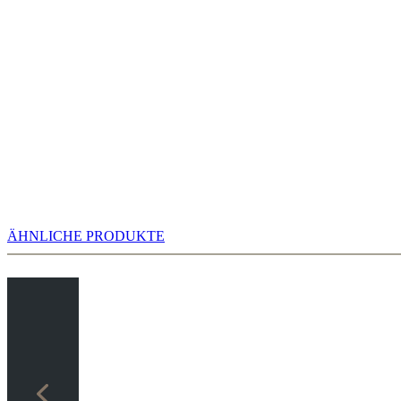
hier gibt es eine schier unglaubliche Entwicklung in der Variante
meistgespielte Zug im Maschinenraum von Schach.de ist. 4...Lb4
ÄHNLICHE PRODUKTE