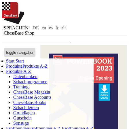
SPRACHEN:
DE
en
es
fr
zh
ChessBase Shop
Toggle navigation
Start
Start
Produkte
Produkte A-Z
Produkte A-Z
Datenbanken
Schachprogramme
Training
ChessBase Magazin
ChessBase Accounts
ChessBase Books
Schach lernen
Grundlagen
Gutschein
Sonstige
Eröffnungen
Eröffnungen A-Z
Eröffnungen A-Z