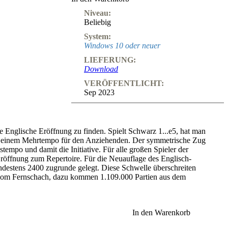
Niveau:
Beliebig
System:
Windows 10 oder neuer
LIEFERUNG:
Download
VERÖFFENTLICHT:
Sep 2023
ie Englische Eröffnung zu finden. Spielt Schwarz 1...e5, hat man
ber einem Mehrtempo für den Anziehenden. Der symmetrische Zug
tempo und damit die Initiative. Für alle großen Spieler der
röffnung zum Repertoire. Für die Neuauflage des Englisch-
destens 2400 zugrunde gelegt. Diese Schwelle überschreiten
vom Fernschach, dazu kommen 1.109.000 Partien aus dem
nitt beider Spieler garantiert hohe Qualität der Statistiken. Was das
In den Warenkorb
ein wenig Suche kann man schöne Geheimvarianten finden. Zum