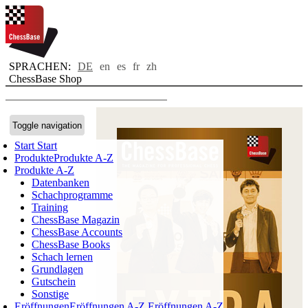
SPRACHEN:
DE
en
es
fr
zh
ChessBase Shop
Toggle navigation
Start
Start
Produkte
Produkte A-Z
Produkte A-Z
Datenbanken
Schachprogramme
Training
ChessBase Magazin
ChessBase Accounts
ChessBase Books
Schach lernen
Grundlagen
Gutschein
Sonstige
Eröffnungen
Eröffnungen A-Z
Eröffnungen A-Z