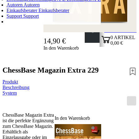
Autoren
Autoren
Einkaufsberater
Einkaufsberater
Support
Support
WARENKORB
Login
0
ARTIKEL
14,90 €
0,00 €
In den Warenkorb
✔
ChessBase Magazin Extra 229
Produkt
Beschreibung
System
ChessBase Magazin Extra
In den Warenkorb
ist die perfekte Ergänzung
zum ChessBase Magazin.
Erhältlich als
Einzelausgabe oder im