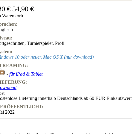
80 €
54,90 €
n Warenkorb
prachen:
nglisch
iveau:
ortgeschritten
,
Turnierspieler
,
Profi
ystem:
indows 10 oder neuer, Mac OS X (nur download)
TREAMING:
-
für iPad & Tablet
IEFERUNG:
ownload
ost
ostenlose Lieferung innerhalb Deutschlands ab 60 EUR Einkaufswert
ERÖFFENTLICHT:
ai 2022