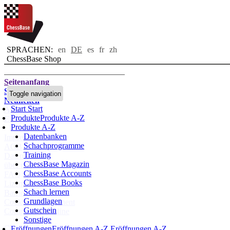
SPRACHEN:
en
DE
es
fr
zh
ChessBase Shop
Seitenanfang
Startseite
Toggle navigation
Neuheiten
Start
Start
Autoren
Produkte
Produkte A-Z
Eröffnungen
Produkte A-Z
Datenbanken
Impressum
Schachprogramme
AGB
Training
Datenschutz
ChessBase Magazin
über uns
ChessBase Accounts
FAQ
ChessBase Books
Lizenzen
Schach lernen
Barrierefreiheit
Grundlagen
Cookies Management
Gutschein
Compliance Hotline
Sonstige
Chessbase Accounts
Eröffnungen
Eröffnungen A-Z
Eröffnungen A-Z