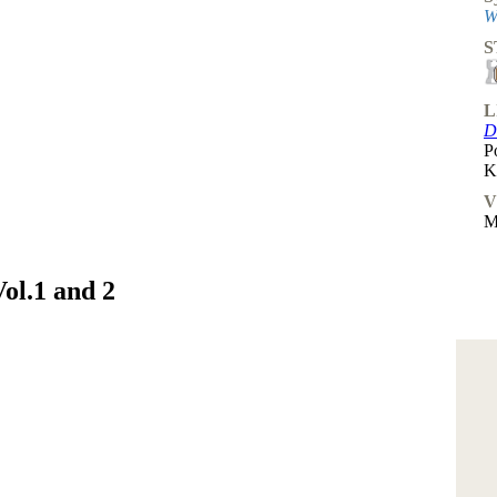
W
S
L
D
P
K
V
M
ol.1 and 2