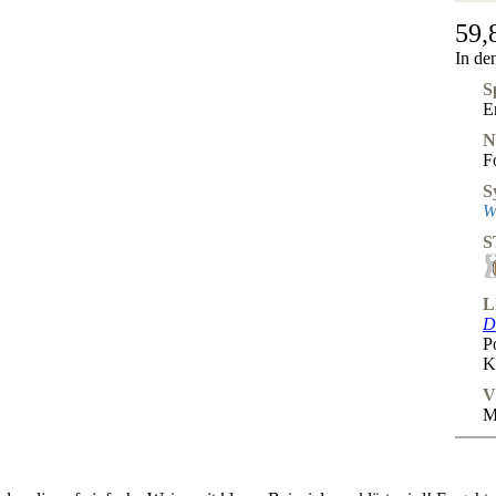
59,
In de
S
E
N
F
S
W
S
L
D
P
K
V
M