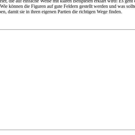
pieler, die auf einfache Weise mit klaren Beispielen erklärt wird! Es g
: Wie können die Figuren auf gute Feldern gestellt werden und was so
, damit sie in ihren eigenen Partien die richtigen Wege finden.
 Bauernstrukturen, die in den Partien recht häufig vorkommen und den V
tte" ausführlich behandelt.
ngen gegen Fritz auf verschiedenen Niveaus
n, die in den Partien häufig vorkommen und für Vereinsschachspieler g
spiel” ausführlich besprochen. Da der IQP in vielen Eröffnungsvariante
Wert sein und einen erstaunlichen Effekt hervorrufen kann, wird für d
ngen gegen Fritz auf verschiedenen Niveaus