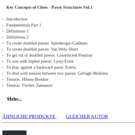
Key Concepts of Chess - Pawn Structures Vol.1
Introduction
Fundamentals Part 1
Definitions 1
Definitions 2
To create doubled pawns: Spiesberger-Galdunts
To create doubled pawns: Van Wely-Short
To get rid of doubled pawns: Constructed Position
To win with tripled pawns: Lysyj-Ernst
To play against a backward pawn: Estrin
To deal with tension between two pawns: Gerlagh-Mollema
Tension: Hibma-Breuker
Tension: Fischer-Taimanov
Typical structures: Suba-Zadrima
Fundamentals Part 2
Mehr...
Capture towards the center: Babula-Rustemov
Capture off the center: Carlsen-Naiditsch
Capture off the center Topalov-Van Wely
ÄHNLICHE PRODUKTE
GLEICHER AUTOR
Capture off the center: Gershon-Shinkevich
Capture off the center: Atalik-Metin
Capture off the center: Lanchava-Schuurman