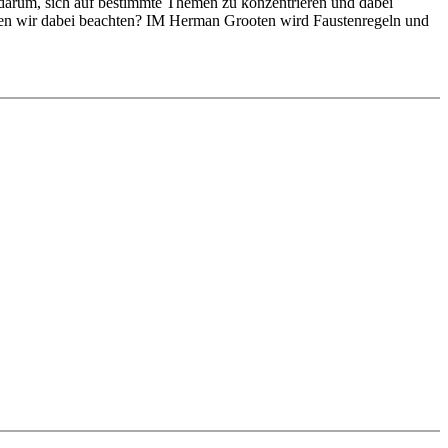
eht darum, sich auf bestimmte Themen zu konzentrieren und dabei
llten wir dabei beachten? IM Herman Grooten wird Faustenregeln und
ereinsschachspielern gut bekannt sein dürften. Im ersten Teil
ut zu erkennen sind. Zum Beispiel werden in diesem Videokurs die
n auf dem Brett erscheinen kann, lohnt es sich, ihn zu studieren.
en Vereinsschachspieler Musik in den Ohren sein.