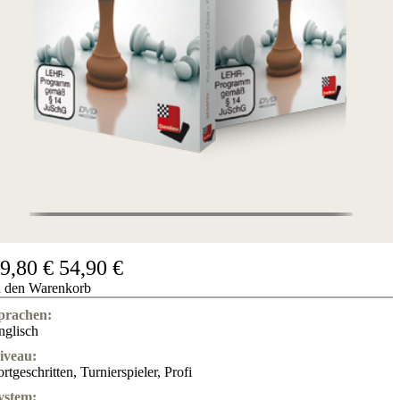
9,80 €
54,90 €
n den Warenkorb
prachen:
nglisch
iveau:
ortgeschritten
,
Turnierspieler
,
Profi
ystem: