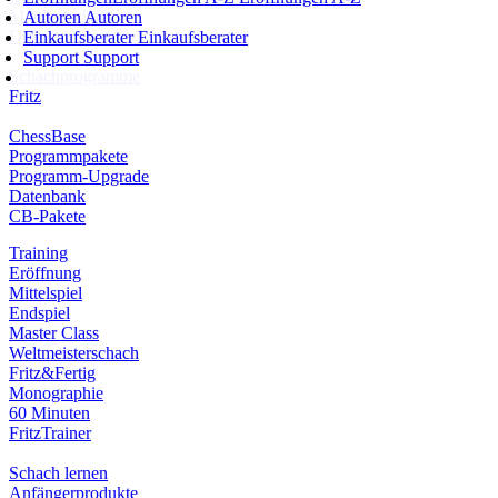
Mitgliedschaft
Autoren
Autoren
Dukaten
Einkaufsberater
Einkaufsberater
Support
Support
Schachprogramme
Fritz
ChessBase
Programmpakete
Programm-Upgrade
Datenbank
CB-Pakete
Training
Eröffnung
Mittelspiel
Endspiel
Master Class
Weltmeisterschach
Fritz&Fertig
Monographie
60 Minuten
FritzTrainer
Schach lernen
Anfängerprodukte