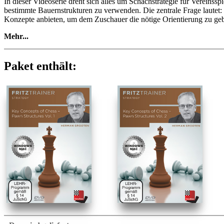
In dieser Videoserie dreht sich alles um Schachstrategie für Vereinss
bestimmte Bauernstrukturen zu verwenden. Die zentrale Frage lautet
Konzepte anbieten, um dem Zuschauer die nötige Orientierung zu geben
Mehr...
In diesem zweiteiligen Videokurs liegt der Schwerpunkt auf typischen
werden die Themen "Offene und halboffene Linien" und "die Bauernke
Paket enthält:
• Videolaufzeit: 6 Stunden 30 Minuten (Englisch)
• Mit interaktivem Training inklusive Video-Feedback
• EExtra: Training mit ChessBase-Apps - Spielen Sie Schlüsselstellu
In zweiten Teil liegt der Schwerpunkt auf typischen Bauernstrukture
Themen “der isolierte Damenbauer (IQP)” und “der Freibauer im Mittel
Die Tatsache, dass ein passierter Bauer manchmal von unschätzbarem 
• Videolaufzeit: 4 Stunden (Englisch)
• Mit interaktivem Training inklusive Video-Feedback
• EExtra: Training mit ChessBase-Apps - Spielen Sie Schlüsselstellu