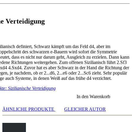
: g2-g4-g5; h2-h4-h5; g6
or White
 Black
he Verteidigung
b5
d5
nd ...d5
awn bayonet
zilianisch definiert, Schwarz kämpft um das Feld d4, aber im
ent
pelschritt des schwarzen e-Bauern wird sofort die Symmetrie
n I
eutet, dass es nicht nur darum geht, Ausgleich zu erzielen. Dann kann
n II
iedene Richtungen weitergehen. Zum offenen Sizilianisch führt 2.Sf3
in relationship to the Hedgehog
cxd4 4.Sxd4. Zuvor hat es aber Schwarz in der Hand die Richtung der
 e4
gen, je nachdem, ob er 2...d6, 2...e6 oder 2...Sc6 zieht. Sehr populär
 c4
age auch Systeme, in denen Weiß auf das frühe d4 verzichtet.
 d4
te: Sizilianische Verteidigung
 Nf3
e Hedgehog
In den Warenkorb
ÄHNLICHE PRODUKTE
GLEICHER AUTOR