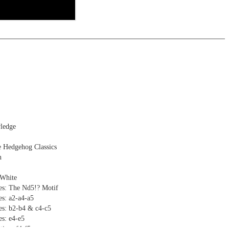
otation und Diagrammen (Für Arbeitsblätter)
ledge
e Hedgehog Classics
n
 White
es: The Nd5!? Motif
s: a2-a4-a5
es: b2-b4 & c4-c5
s: e4-e5
ion: f4-f5