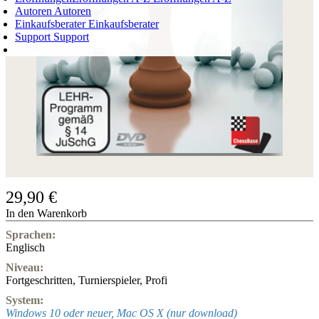
Autoren
Autoren
Einkaufsberater
Einkaufsberater
Support
Support
WARENKORB
Login
0
ARTIKEL
0,00 €
✔
29,90 €
In den Warenkorb
Sprachen:
Englisch
Niveau:
Fortgeschritten
,
Turnierspieler
,
Profi
System:
Windows 10 oder neuer, Mac OS X (nur download)