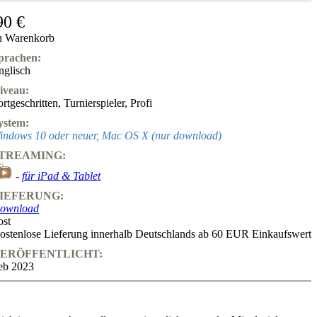
90 €
n Warenkorb
prachen:
nglisch
iveau:
ortgeschritten
,
Turnierspieler
,
Profi
ystem:
indows 10 oder neuer, Mac OS X (nur download)
TREAMING:
-
für iPad & Tablet
IEFERUNG:
ownload
ost
ostenlose Lieferung innerhalb Deutschlands ab 60 EUR Einkaufswert
ERÖFFENTLICHT:
eb 2023