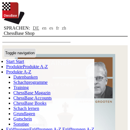
SPRACHEN:
DE
en
es
fr
zh
ChessBase Shop
Toggle navigation
Start
Start
Produkte
Produkte A-Z
Produkte A-Z
Datenbanken
Schachprogramme
Training
ChessBase Magazin
ChessBase Accounts
ChessBase Books
Schach lernen
Grundlagen
Gutschein
Sonstige
Eröffnungen
Eröffnungen A-Z
Eröffnungen A-Z