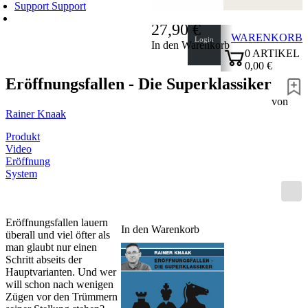
Support
Support
27,90 €
WARENKORB
Login
In den Warenkorb
0
ARTIKEL
0,00 €
✔
Eröffnungsfallen - Die Superklassiker
von
Rainer Knaak
Produkt
Video
Eröffnung
System
Eröffnungsfallen lauern
In den Warenkorb
überall und viel öfter als
man glaubt nur einen
Schritt abseits der
Hauptvarianten. Und wer
will schon nach wenigen
Zügen vor den Trümmern