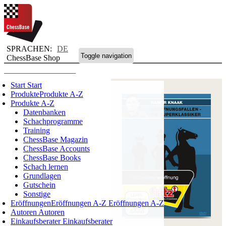
SPRACHEN:
DE
Toggle navigation
ChessBase Shop
Start
Start
Produkte
Produkte A-Z
Produkte A-Z
Datenbanken
Schachprogramme
Training
ChessBase Magazin
ChessBase Accounts
ChessBase Books
Schach lernen
Grundlagen
Gutschein
Sonstige
Eröffnungen
Eröffnungen A-Z
Eröffnungen A-Z
Autoren
Autoren
Einkaufsberater
Einkaufsberater