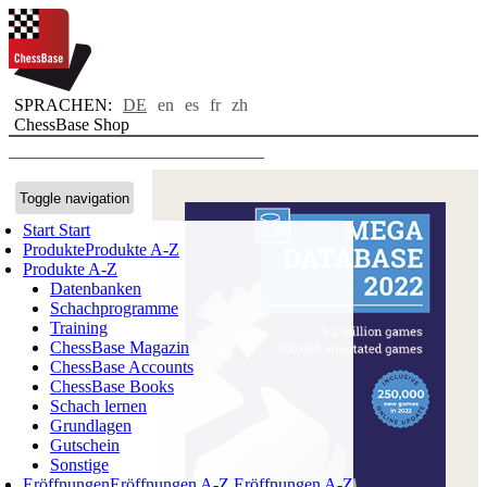
SPRACHEN:
DE
en
es
fr
zh
ChessBase Shop
Toggle navigation
Start
Start
Produkte
Produkte A-Z
Produkte A-Z
Datenbanken
Schachprogramme
Training
ChessBase Magazin
ChessBase Accounts
ChessBase Books
Schach lernen
Grundlagen
Gutschein
Sonstige
Eröffnungen
Eröffnungen A-Z
Eröffnungen A-Z