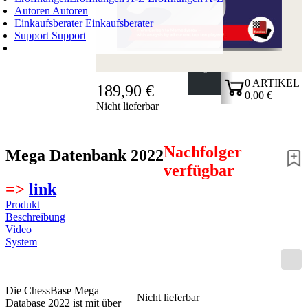
Autoren
Autoren
Einkaufsberater
Einkaufsberater
Support
Support
WARENKORB
Login
0
ARTIKEL
189,90 €
0,00 €
Nicht lieferbar
✔
Nachfolger
Mega Datenbank 2022
verfügbar
=>
link
Produkt
Beschreibung
Video
System
Die ChessBase Mega
Nicht lieferbar
Database 2022 ist mit über