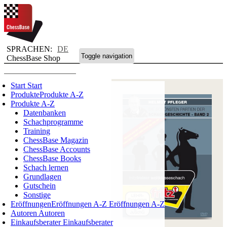
SPRACHEN:
DE
Toggle navigation
ChessBase Shop
Start
Start
Produkte
Produkte A-Z
Produkte A-Z
Datenbanken
Schachprogramme
Training
ChessBase Magazin
ChessBase Accounts
ChessBase Books
Schach lernen
Grundlagen
Gutschein
Sonstige
Eröffnungen
Eröffnungen A-Z
Eröffnungen A-Z
Autoren
Autoren
Einkaufsberater
Einkaufsberater