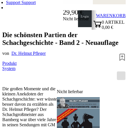
Support
Support
29,90 €
WARENKORB
Login
Nicht lieferbar
0
ARTIKEL
0,00 €
✔
Die schönsten Partien der
Schachgeschichte - Band 2 - Neuauflage
von
Dr. Helmut Pfleger
Produkt
System
Die großen Momente und die
Nicht lieferbar
kleinen Anekdoten der
Schachgeschichte: wer wüsste
besser davon zu erzählen als
Dr. Helmut Pfleger? Der
Schachgroßmeister aus
Bamberg war über viele Jahre
in seinen Sendungen mit GM