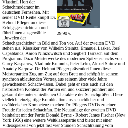
Vlastimil Hort der
Schachmoderator im
deutschen Fernsehen. Mit
seiner DVD-Reihe knüpft Dr.
Helmut Pfleger an diese
Erfolgsgeschichte an und
führt Ihnen ausgewählte
29,90 €
„Juwelen der
Schachgeschichte“ in Bild und Ton vor. Auf der zweiten DVD
stehen u.a. Klassiker von Wilhelm Steinitz, Emanuel Lasker, José
Capablanca, Aaron Nimzowitsch und Siegbert Tarrasch auf dem
Programm. Dazu Meisterwerke des modernen Spitzenschachs von
Garry Kasparow, Vladimir Kramnik, Peter Leko, Alexei Shirov und
Anatoly Karpow. Dr. Helmut Pfleger präsentiert Ihnen diese
Meisterpartien Zug um Zug auf dem Brett und schöpft in seinem
synchron ablaufenden Vortrag aus seinem über viele Jahre
gewachsenen Schachwissen. Dabei geht er stets auch auf den
historischen Kontext der Partien ein und skizziert pointiert und
gekonnt die unterschiedlichen Charaktere der Schachgrößen. Diese
vielleicht einzigartige Kombination aus schachlicher und
erzählerischer Kompetenz machen Dr. Pflegers DVDs zu einer
Freude für jeden Schachfan. Die Neuauflage der zweiten DVD
beinhaltet mit der Partie Donald Byrne - Robert James Fischer (New
York 1956) eine weitere Weltklassepartie und bietet mit einer
Videospielzeit von jetzt fast vier Stunden Schachtraining vom