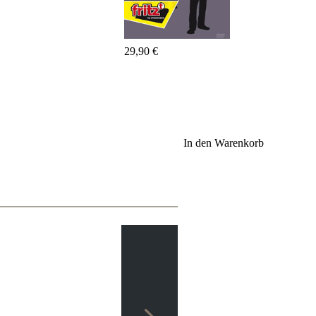
Fritz&Fertig
Monographie
60
Minuten
29,90 €
FritzTrainer
Schach
lernen
Anfängerprodukte
ChessBase
In den Warenkorb
Magazin
Magazin
Extra
Abonnement
Sonstiges
Ludwig
Boutique
Schachfilme
Gutschein
bestellen