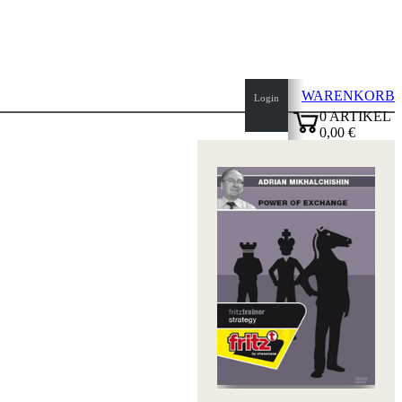
WARENKORB
Login
0
ARTIKEL
0,00 €
Seitenanfang
✔
Startseite
Neuheiten
Autoren
Eröffnungen
Impressum
AGB
Datenschutz
über
uns
FAQ
Lizenzen
Barrierefreiheit
Cookies
Management
Compliance