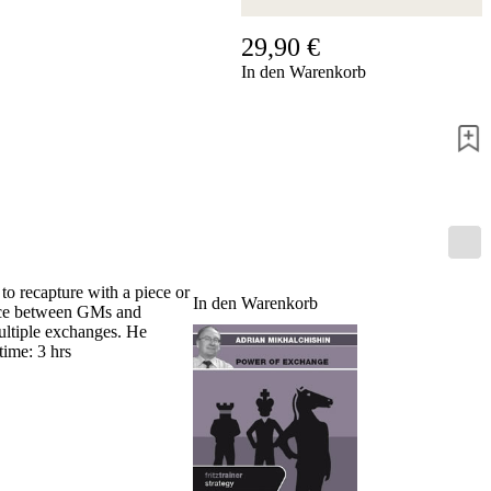
Hotline
29,90 €
Chessbase
In den Warenkorb
Accounts
Mitgliedschaft
Dukaten
Schachprogramme
Fritz
ChessBase
Programmpakete
Programm-
Upgrade
Datenbank
to recapture with a piece or
In den Warenkorb
CB-
ence between GMs and
Pakete
multiple exchanges. He
time: 3 hrs
Training
Eröffnung
Mittelspiel
Endspiel
Master
Class
Weltmeisterschach