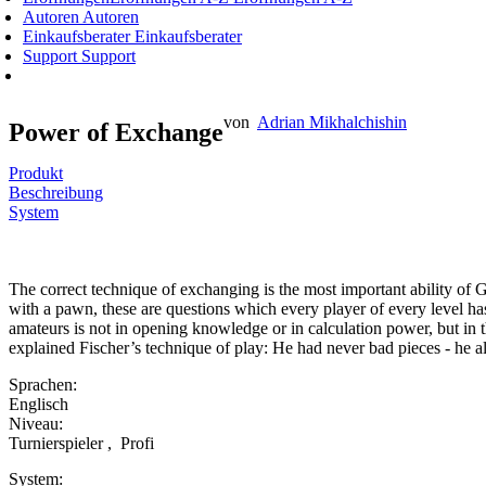
Autoren
Autoren
Einkaufsberater
Einkaufsberater
Support
Support
von
Adrian Mikhalchishin
Power of Exchange
Produkt
Beschreibung
System
The correct technique of exchanging is the most important ability of
with a pawn, these are questions which every player of every level 
amateurs is not in opening knowledge or in calculation power, but in t
explained Fischer’s technique of play: He had never bad pieces - he 
Sprachen:
Englisch
Niveau:
Turnierspieler
,
Profi
System: