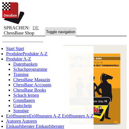
SPRACHEN:
DE
Toggle navigation
ChessBase Shop
Start
Start
Produkte
Produkte A-Z
Produkte A-Z
Datenbanken
Schachprogramme
Training
ChessBase Magazin
ChessBase Accounts
ChessBase Books
Schach lernen
Grundlagen
Gutschein
Sonstige
Eröffnungen
Eröffnungen A-Z
Eröffnungen A-Z
Autoren
Autoren
Einkaufsberater
Einkaufsberater