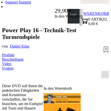
Support
Support
29,90 €
WARENKORB
Login
In den Warenkorb
0
ARTIKEL
0,00 €
✔
Power Play 16 - Technik-Test
Turmendspiele
von
Daniel King
Produkt
Beschreibung
Video
System
Diese DVD soll Ihnen die
In den Warenkorb
praktischen Fähigkeiten
und Kenntnisse
verschaffen, die Sie
brauchen, um im Endspiel
mit Turm und Bauern