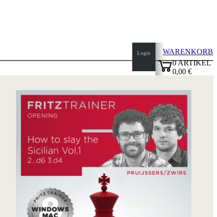
WARENKORB
Login
0
ARTIKEL
0,00 €
Seitenanfang
✔
Startseite
Neuheiten
Autoren
Eröffnungen
Impressum
AGB
Datenschutz
über
uns
FAQ
Lizenzen
Barrierefreiheit
Cookies
Management
Compliance