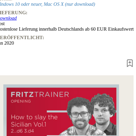
indows 10 oder neuer, Mac OS X (nur download)
Fritz&Fertig
Monographie
IEFERUNG:
60
ownload
Minuten
ost
FritzTrainer
ostenlose Lieferung innerhalb Deutschlands ab 60 EUR Einkaufswert
Schach
ERÖFFENTLICHT:
lernen
un 2020
Anfängerprodukte
ChessBase
Magazin
Magazin
Extra
Abonnement
Sonstiges
Ludwig
Boutique
Schachfilme
Gutschein
bestellen