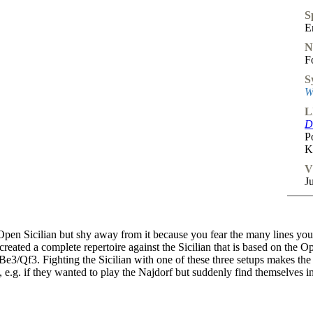
S
E
N
F
S
W
L
D
P
K
V
J
Open Sicilian but shy away from it because you fear the many lines you
eated a complete repertoire against the Sicilian that is based on the 
 Be3/Qf3. Fighting the Sicilian with one of these three setups makes t
k, e.g. if they wanted to play the Najdorf but suddenly find themselves i
omes with a lot of new and fresh ideas. It is ideal for club players and ti