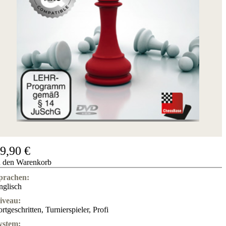
Hotline
Chessbase
Accounts
Mitgliedschaft
Dukaten
Schachprogramme
Fritz
ChessBase
Programmpakete
Programm-
Upgrade
Datenbank
CB-
9,90 €
Pakete
n den Warenkorb
Training
prachen:
Eröffnung
nglisch
Mittelspiel
Endspiel
iveau:
Master
ortgeschritten
,
Turnierspieler
,
Profi
Class
ystem:
Weltmeisterschach