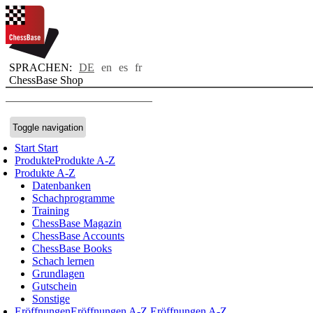
SPRACHEN:
DE
en
es
fr
ChessBase Shop
Toggle navigation
Start
Start
Produkte
Produkte A-Z
Produkte A-Z
Datenbanken
Schachprogramme
Training
ChessBase Magazin
ChessBase Accounts
ChessBase Books
Schach lernen
Grundlagen
Gutschein
Sonstige
Eröffnungen
Eröffnungen A-Z
Eröffnungen A-Z