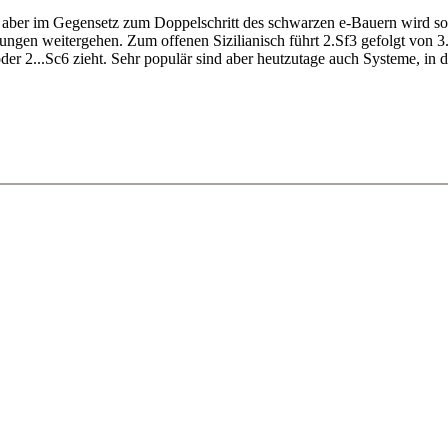
4, aber im Gegensetz zum Doppelschritt des schwarzen e-Bauern wird sof
tungen weitergehen. Zum offenen Sizilianisch führt 2.Sf3 gefolgt von 
oder 2...Sc6 zieht. Sehr populär sind aber heutzutage auch Systeme, in 