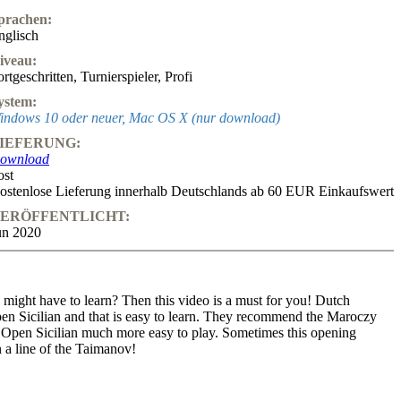
prachen:
nglisch
iveau:
ortgeschritten
,
Turnierspieler
,
Profi
ystem:
indows 10 oder neuer, Mac OS X (nur download)
IEFERUNG:
ownload
ost
ostenlose Lieferung innerhalb Deutschlands ab 60 EUR Einkaufswert
ERÖFFENTLICHT:
un 2020
 might have to learn? Then this video is a must for you! Dutch
Open Sicilian and that is easy to learn. They recommend the Maroczy
he Open Sicilian much more easy to play. Sometimes this opening
n a line of the Taimanov!
tled players alike! The whole series is divided in three parts that deal