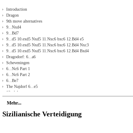
Introduction
Dragon
9th move alternatives
9...Nxd4
9...Bd7
9...d5 10.exd5 Nxd5 11.Nxc6 bxc6 12.Bd4 e5
9...d5 10.exd5 Nxd5 11.Nxc6 bxc6 12.Bd4 Nxc3
9...d5 10.exd5 Nxd5 11.Nxc6 bxc6 12.Bd4 Bxd4
Dragodorf: 6...a6
Scheveningen
6...Nc6 Part 1
6...Nc6 Part 2
6...Be7
The Najdorf 6...e5
12...b4
12...Nh5 Part 1
Mehr...
12...Nh5 Part 2
10th move alternatives
Sizilianische Verteidigung
9th move alternatives Part 1
9th move alternatives Part 2
Postponing Nbd7 Part 1: 8...Be7