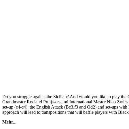
Do you struggle against the Sicilian? And would you like to play the 
Grandmaster Roeland Pruijssers and International Master Nico Zwirs cr
set-up (e4-c4), the English Attack (Be3,f3 and Qd2) and set-ups with
approach will lead to transpositions that will baffle players with Blac
Mehr...
This video offers a strong and safe repertoire against the Sicilian and c