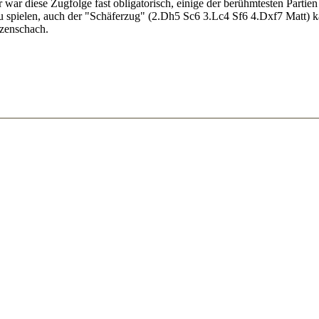
war diese Zugfolge fast obligatorisch, einige der berühmtesten Parti
 spielen, auch der "Schäferzug" (2.Dh5 Sc6 3.Lc4 Sf6 4.Dxf7 Matt) ka
tzenschach.