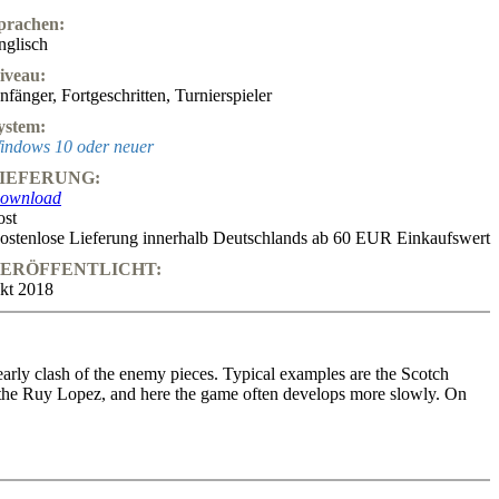
prachen:
nglisch
iveau:
nfänger
,
Fortgeschritten
,
Turnierspieler
ystem:
indows 10 oder neuer
IEFERUNG:
ownload
ost
ostenlose Lieferung innerhalb Deutschlands ab 60 EUR Einkaufswert
ERÖFFENTLICHT:
kt 2018
early clash of the enemy pieces. Typical examples are the Scotch
 the Ruy Lopez, and here the game often develops more slowly. On
at he analyses the Open Games that come with more variations in 36
ly apply what you have learned. The articles are more detailed and help