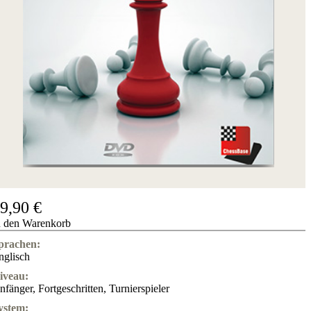
Hotline
Chessbase
Accounts
Mitgliedschaft
Dukaten
Schachprogramme
Fritz
ChessBase
Programmpakete
Programm-
Upgrade
Datenbank
CB-
9,90 €
Pakete
n den Warenkorb
Training
prachen:
Eröffnung
nglisch
Mittelspiel
Endspiel
iveau:
Master
nfänger
,
Fortgeschritten
,
Turnierspieler
Class
ystem:
Weltmeisterschach