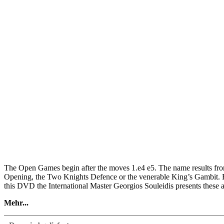
The Open Games begin after the moves 1.e4 e5. The name results from 
Opening, the Two Knights Defence or the venerable King’s Gambit. B
this DVD the International Master Georgios Souleidis presents these an
Mehr...
He particularly focuses on the main lines and explains the common pl
articles in text format (pgn). The videos offer an introduction to the 