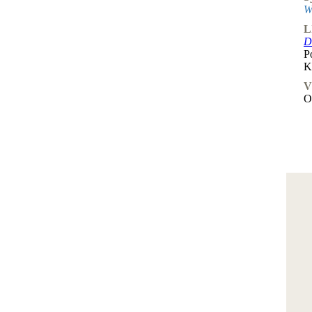
W
L
D
P
K
V
O