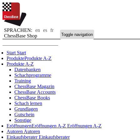
SPRACHEN:
en
es
fr
Toggle navigation
ChessBase Shop
Start
Start
Produkte
Produkte A-Z
Produkte A-Z
Datenbanken
Schachprogramme
Training
ChessBase Magazin
ChessBase Accounts
ChessBase Books
Schach lernen
Grundlagen
Gutschein
Sonstige
Eröffnungen
Eröffnungen A-Z
Eröffnungen A-Z
Autoren
Autoren
Einkaufsberater
Einkaufsberater