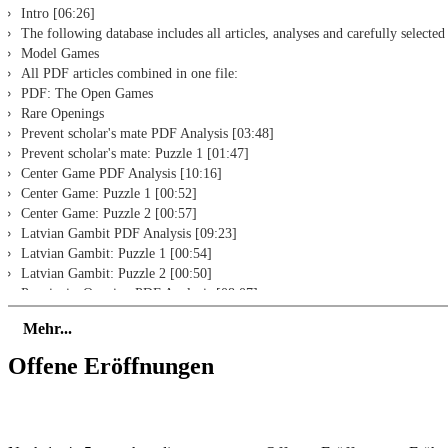
Intro [06:26]
The following database includes all articles, analyses and carefully select
Model Games
All PDF articles combined in one file:
PDF: The Open Games
Rare Openings
Prevent scholar's mate PDF Analysis [03:48]
Prevent scholar's mate: Puzzle 1 [01:47]
Center Game PDF Analysis [10:16]
Center Game: Puzzle 1 [00:52]
Center Game: Puzzle 2 [00:57]
Latvian Gambit PDF Analysis [09:23]
Latvian Gambit: Puzzle 1 [00:54]
Latvian Gambit: Puzzle 2 [00:50]
Ponziani - Opening PDF Analysis [08:07]
Ponziani - Opening: Puzzle 1 [02:00]
Mehr...
Ponziani - Opening: Puzzle 2 [02:02]
King's Gambit
Offene Eröffnungen
King's Gambit accepted PDF Analysis [11:11]
King's Gambit accepted: Puzzle 1 [02:34]
King's Gambit accepted: Puzzle 2 [01:34]
King's Gambit accepted: Puzzle 3 [01:38]