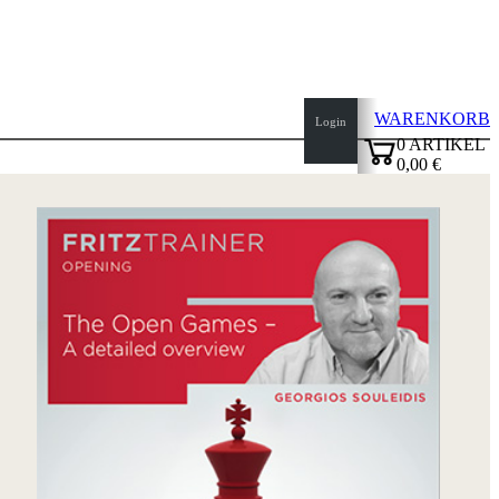
WARENKORB
Login
0
ARTIKEL
0,00 €
Seitenanfang
✔
Startseite
Neuheiten
Autoren
Eröffnungen
Impressum
AGB
Datenschutz
über
uns
FAQ
Lizenzen
Barrierefreiheit
Cookies
Management
Compliance