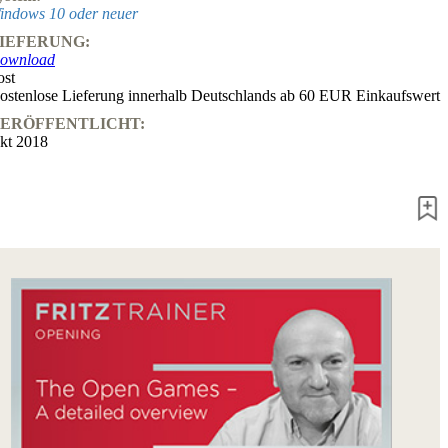
indows 10 oder neuer
Fritz&Fertig
Monographie
IEFERUNG:
60
ownload
Minuten
ost
FritzTrainer
ostenlose Lieferung innerhalb Deutschlands ab 60 EUR Einkaufswert
Schach
ERÖFFENTLICHT:
lernen
kt 2018
Anfängerprodukte
ChessBase
Magazin
Magazin
Extra
Abonnement
Sonstiges
Ludwig
Boutique
Schachfilme
Gutschein
bestellen