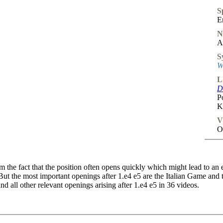
S
E
N
A
S
W
L
D
P
K
V
O
the fact that the position often opens quickly which might lead to an 
ut the most important openings after 1.e4 e5 are the Italian Game and
d all other relevant openings arising after 1.e4 e5 in 36 videos.
ans and ideas from White’s and from Black’s perspective. On top of th
respective openings and include interactive tasks that help you to direct