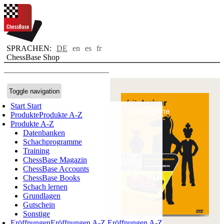
SPRACHEN:
DE
en
es
fr
ChessBase Shop
Toggle navigation
Start
Start
Produkte
Produkte A-Z
Produkte A-Z
Datenbanken
Schachprogramme
Training
ChessBase Magazin
ChessBase Accounts
ChessBase Books
Schach lernen
Grundlagen
Gutschein
Sonstige
Eröffnungen
Eröffnungen A-Z
Eröffnungen A-Z