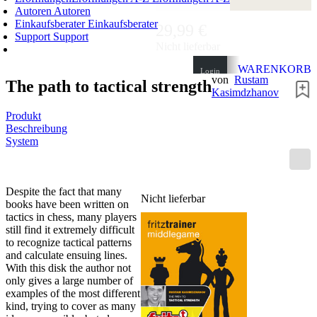
Autoren
Autoren
Einkaufsberater
Einkaufsberater
29,99 €
Support
Support
Nicht lieferbar
WARENKORB
Login
von
Rustam
The path to tactical strength
0
ARTIKEL
Kasimdzhanov
0,00 €
✔
Produkt
Beschreibung
System
Despite the fact that many
Nicht lieferbar
books have been written on
tactics in chess, many players
still find it extremely difficult
to recognize tactical patterns
and calculate ensuing lines.
With this disk the author not
only gives a large number of
examples of the most different
kind, trying to cover as many