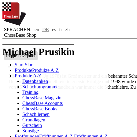
SPRACHEN:
en
DE
es
fr
zh
ChessBase Shop
Michael Prusikin
Toggle navigation
Start
Start
Bio
Produkte
Produkte A-Z
Produkte A-Z
Michael Prusikin (Jg 1978) ist Großmeister und ein bekannter Schac
Datenbanken
Deutschland aus. Schnell feierte er erste Erfolge und 1998 wurde 
Schachprogramme
von 2571. Sein zweites Standbein war immer die Schachlehre. Zu
Training
ChessBase Magazin
ChessBase Accounts
ChessBase Books
Schach lernen
Grundlagen
Gutschein
Sonstige
Eröffnungen
Eröffnungen A-Z
Eröffnungen A-Z