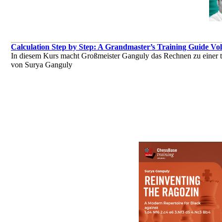
Calculation Step by Step: A Grandmaster’s Training Guide Vol
In diesem Kurs macht Großmeister Ganguly das Rechnen zu einer trai
von Surya Ganguly