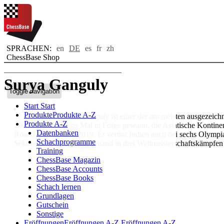
SPRACHEN:
en
DE
es
fr
zh
ChessBase Shop
Surya Ganguly
Toggle navigation
Start
Start
Bio
Produkte
Produkte A-Z
Surya Shekhar Ganguly ist einer der am meisten ausgezeichn
Produkte A-Z
2003 bis 2008 sechs Mal in Folge gewann, die Asiatische Kontinen
Datenbanken
Road Open im Jahr 2019. Er vertrat Indien auch bei sechs Olymp
Schachprogramme
Sekundanten, das Vishy Anand in drei Weltmeisterschaftskämpfen
Training
ChessBase Magazin
ChessBase Accounts
ChessBase Books
Schach lernen
Grundlagen
Gutschein
Sonstige
Eröffnungen
Eröffnungen A-Z
Eröffnungen A-Z