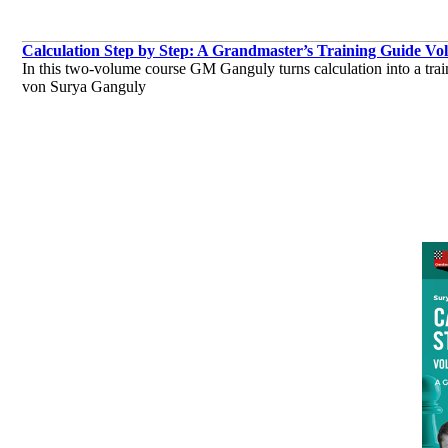
Calculation Step by Step: A Grandmaster’s Training Guide Vol
In this two-volume course GM Ganguly turns calculation into a traina
von Surya Ganguly