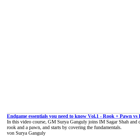
Endgame essentials you need to know Vol.1 - Rook + Pawn vs
In this video course, GM Surya Ganguly joins IM Sagar Shah and d
rook and a pawn, and starts by covering the fundamentals.
von Surya Ganguly