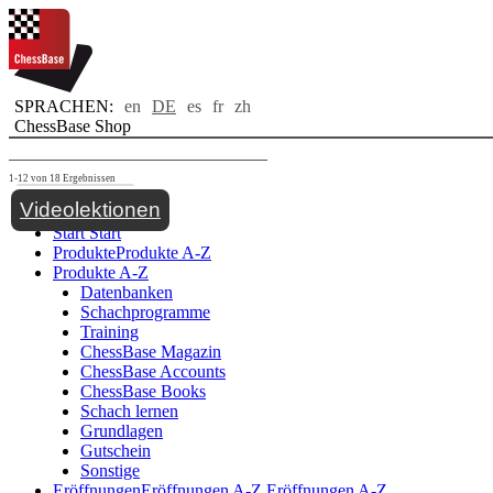
SPRACHEN:
en
DE
es
fr
zh
ChessBase Shop
1-12 von 18 Ergebnissen
Toggle navigation
Videolektionen
Start
Start
Produkte
Produkte A-Z
Produkte A-Z
Datenbanken
Schachprogramme
Training
ChessBase Magazin
ChessBase Accounts
ChessBase Books
Schach lernen
Grundlagen
Gutschein
Sonstige
Eröffnungen
Eröffnungen A-Z
Eröffnungen A-Z