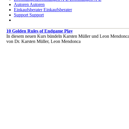
Autoren
Autoren
Einkaufsberater
Einkaufsberater
Support
Support
10 Golden Rules of Endgame Play
In diesem neuen Kurs bündeln Karsten Müller und Leon Mendonca ih
von Dr. Karsten Müller, Leon Mendonca