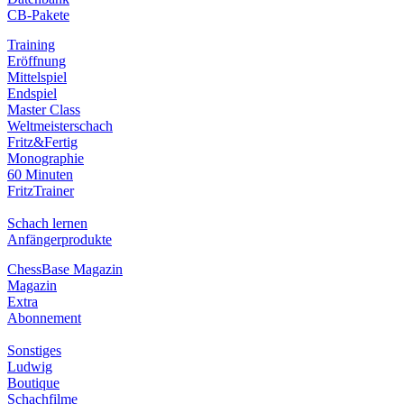
CB-Pakete
Training
Eröffnung
Mittelspiel
Endspiel
Master Class
Weltmeisterschach
Fritz&Fertig
Monographie
60 Minuten
FritzTrainer
Schach lernen
Anfängerprodukte
ChessBase Magazin
Magazin
Extra
Abonnement
Sonstiges
Ludwig
Boutique
Schachfilme