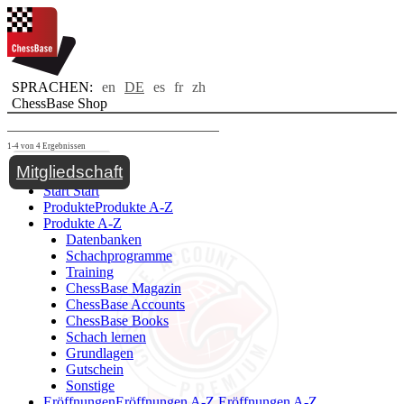
SPRACHEN:
en
DE
es
fr
zh
ChessBase Shop
1-4 von 4 Ergebnissen
Toggle navigation
Mitgliedschaft
Start
Start
Produkte
Produkte A-Z
Produkte A-Z
Datenbanken
Schachprogramme
Training
ChessBase Magazin
ChessBase Accounts
ChessBase Books
Schach lernen
Grundlagen
Gutschein
Sonstige
Eröffnungen
Eröffnungen A-Z
Eröffnungen A-Z