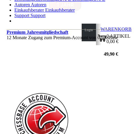
Autoren
Autoren
Einkaufsberater
Einkaufsberater
Support
Support
WARENKORB
Login
Premium Jahresmitgliedschaft
0
ARTIKEL
12 Monate Zugang zum Premium-Account von ChessBase
0,00 €
✔
49,90 €