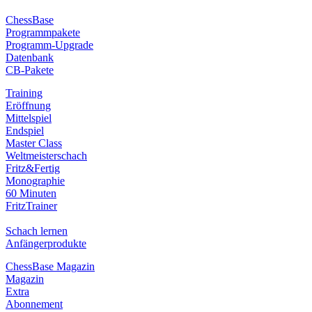
ChessBase
Programmpakete
Programm-Upgrade
Datenbank
CB-Pakete
Training
Eröffnung
Mittelspiel
Endspiel
Master Class
Weltmeisterschach
Fritz&Fertig
Monographie
60 Minuten
FritzTrainer
Schach lernen
Anfängerprodukte
ChessBase Magazin
Magazin
Extra
Abonnement