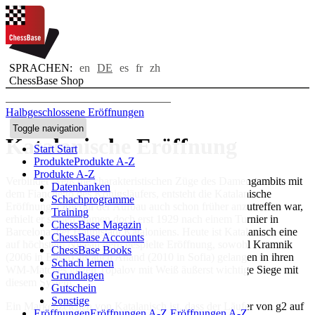
SPRACHEN:
en
DE
es
fr
zh
ChessBase Shop
Halbgeschlossene Eröffnungen
Toggle navigation
Katalanische Eröffnung
Start
Start
Produkte
Produkte A-Z
Produkte A-Z
Verbindet Weiß die charakteristischen Züge des Damengambits mit
Datenbanken
dem Fianchetto des Königsläufers, entsteht die Katalanische
Schachprogramme
Eröffnung. Obwohl der Aufbau auch schon früher anzutreffen war,
Training
erhielt er seinen Namen doch erst 1929 nach einem Turnier in
ChessBase Magazin
Barcelona, der Hauptstadt Kataloniens. Heute ist Katalanisch eine
ChessBase Accounts
auf höchstem Niveau gern gespielte Eröffnung, sowohl Kramnik
ChessBase Books
(2006 in Elista) als auch Anand (2010 in Sofia) gelangen in ihren
Schach lernen
WM-Matches gegen Topalov mit Weiß äußerst wichtige Siege mit
Grundlagen
diesem System.
Gutschein
Sonstige
Ein Markenzeichen von Katalanisch ist, dass der Läufer von g2 auf
Eröffnungen
Eröffnungen A-Z
Eröffnungen A-Z