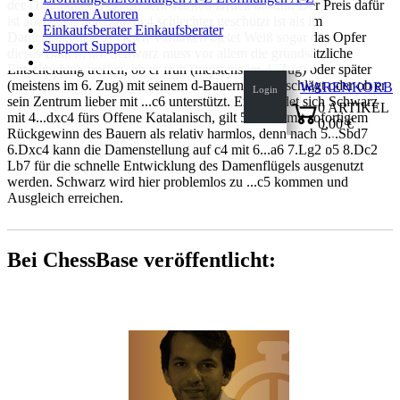
der Diagonale h1-a8 oft sehr starken Druck ausübt. Der Preis dafür
Autoren
Autoren
ist aber, dass der Bauer c4 schlechter geschützt ist als im
Einkaufsberater
Einkaufsberater
Damengambit – in vielen Varianten bietet Weiß sogar das Opfer
Support
Support
dieses Bauern an. Schwarz muss vor allem die grundsätzliche
Entscheidung treffen, ob er früh (meistens im 4. Zug) oder später
(meistens im 6. Zug) mit seinem d-Bauern auf c4 schlägt oder ob er
WARENKORB
Login
sein Zentrum lieber mit ...c6 unterstützt. Entscheidet sich Schwarz
0
ARTIKEL
mit 4...dxc4 fürs Offene Katalanisch, gilt 5.Da4+ mit sofortigem
0,00 €
Rückgewinn des Bauern als relativ harmlos, denn nach 5...Sbd7
✔
6.Dxc4 kann die Damenstellung auf c4 mit 6...a6 7.Lg2 b5 8.Dc2
Lb7 für die schnelle Entwicklung des Damenflügels ausgenutzt
werden. Schwarz wird hier problemlos zu ...c5 kommen und
Ausgleich erreichen.
Bei ChessBase veröffentlicht: