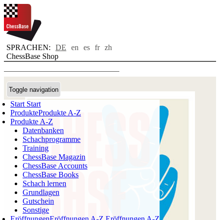
SPRACHEN:
DE
en
es
fr
zh
ChessBase Shop
Toggle navigation
Start
Start
Produkte
Produkte A-Z
Produkte A-Z
Datenbanken
Schachprogramme
Training
ChessBase Magazin
ChessBase Accounts
ChessBase Books
Schach lernen
Grundlagen
Gutschein
Sonstige
Eröffnungen
Eröffnungen A-Z
Eröffnungen A-Z