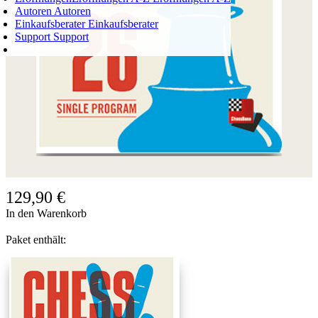
Autoren
Autoren
Einkaufsberater
Einkaufsberater
Support
Support
WARENKORB
Login
0
ARTIKEL
0,00 €
✔
129,90 €
In den Warenkorb
Paket enthält: