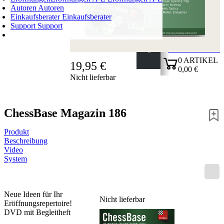
Autoren
Autoren
Einkaufsberater
Einkaufsberater
Support
Support
WARENKORB
Login
0
ARTIKEL
19,95 €
0,00 €
Nicht lieferbar
✔
ChessBase Magazin 186
Produkt
Beschreibung
Video
System
Neue Ideen für Ihr
Nicht lieferbar
Eröffnungsrepertoire!
DVD mit Begleitheft