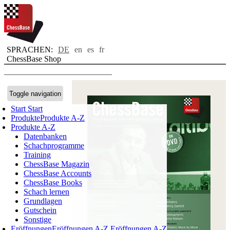
SPRACHEN:
DE
en
es
fr
ChessBase Shop
Toggle navigation
Start
Start
Produkte
Produkte A-Z
Produkte A-Z
Datenbanken
Schachprogramme
Training
ChessBase Magazin
ChessBase Accounts
ChessBase Books
Schach lernen
Grundlagen
Gutschein
Sonstige
Eröffnungen
Eröffnungen A-Z
Eröffnungen A-Z