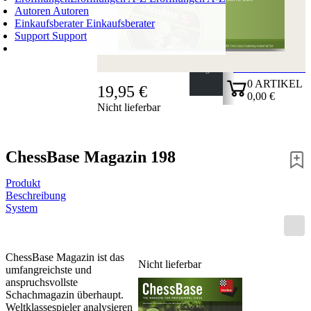
Autoren
Autoren
Einkaufsberater
Einkaufsberater
Support
Support
WARENKORB
Login
0
ARTIKEL
19,95 €
0,00 €
Nicht lieferbar
✔
ChessBase Magazin 198
Produkt
Beschreibung
System
ChessBase Magazin ist das
Nicht lieferbar
umfangreichste und
anspruchsvollste
Schachmagazin überhaupt.
Weltklassespieler analysieren