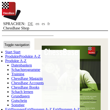
SPRACHEN:
DE
en
es
fr
ChessBase Shop
Toggle navigation
Start
Start
Produkte
Produkte A-Z
Produkte A-Z
Datenbanken
Schachprogramme
Training
ChessBase Magazin
ChessBase Accounts
ChessBase Books
Schach lernen
Grundlagen
Gutschein
Sonstige
Eröffnungen
Eröffnungen A-Z
Eröffnungen A-Z