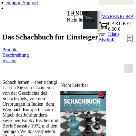
Support
Support
19,90 €
WARENKORB
Login
Nicht lieferbar
0
ARTIKEL
0,00 €
von
Klaus
✔
Das Schachbuch für Einsteiger
Bischoff
Produkt
Beschreibung
System
Schach lernen – aber richtig!
Nicht lieferbar
Lassen Sie sich faszinieren
von der Geschichte des
Schachspiels, von den
Ursprüngen in Indien, dem
Weg nach Europa bis zum
Match des Jahrhunderts
zwischen Bobby Fischer und
Boris Spassky 1972 und den
heutigen Weltklassespielern.