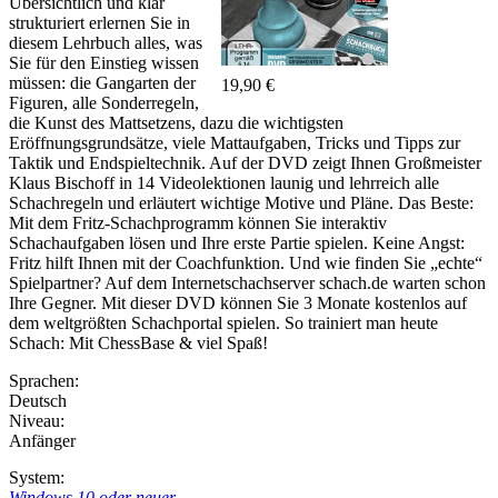
Übersichtlich und klar
strukturiert erlernen Sie in
diesem Lehrbuch alles, was
Sie für den Einstieg wissen
müssen: die Gangarten der
19,90 €
Figuren, alle Sonderregeln,
die Kunst des Mattsetzens, dazu die wichtigsten
Eröffnungsgrundsätze, viele Mattaufgaben, Tricks und Tipps zur
Taktik und Endspieltechnik. Auf der DVD zeigt Ihnen Großmeister
Klaus Bischoff in 14 Videolektionen launig und lehrreich alle
Schachregeln und erläutert wichtige Motive und Pläne. Das Beste:
Mit dem Fritz-Schachprogramm können Sie interaktiv
Schachaufgaben lösen und Ihre erste Partie spielen. Keine Angst:
Fritz hilft Ihnen mit der Coachfunktion. Und wie finden Sie „echte“
Spielpartner? Auf dem Internetschachserver schach.de warten schon
Ihre Gegner. Mit dieser DVD können Sie 3 Monate kostenlos auf
dem weltgrößten Schachportal spielen. So trainiert man heute
Schach: Mit ChessBase & viel Spaß!
Sprachen:
Deutsch
Niveau:
Anfänger
System:
Windows 10 oder neuer