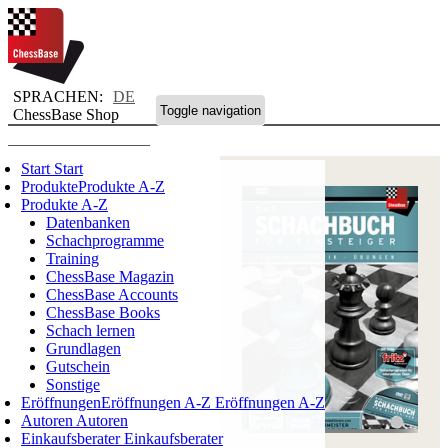
SPRACHEN:
DE
Toggle navigation
ChessBase Shop
Start
Start
Produkte
Produkte A-Z
Produkte A-Z
Datenbanken
Schachprogramme
Training
ChessBase Magazin
ChessBase Accounts
ChessBase Books
Schach lernen
Grundlagen
Gutschein
Sonstige
Eröffnungen
Eröffnungen A-Z
Eröffnungen A-Z
Autoren
Autoren
Einkaufsberater
Einkaufsberater