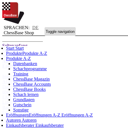
SPRACHEN:
DE
Toggle navigation
ChessBase Shop
Seitenanfang
Start
Start
Startseite
Produkte
Produkte A-Z
Neuheiten
Produkte A-Z
Autoren
Datenbanken
Eröffnungen
Schachprogramme
Training
Impressum
ChessBase Magazin
AGB
ChessBase Accounts
Datenschutz
ChessBase Books
über uns
Schach lernen
FAQ
Grundlagen
Lizenzen
Gutschein
Barrierefreiheit
Sonstige
Cookies Management
Eröffnungen
Eröffnungen A-Z
Eröffnungen A-Z
Compliance Hotline
Autoren
Autoren
Einkaufsberater
Einkaufsberater
Chessbase Accounts