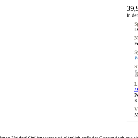
39,
In de
S
D
N
F
S
W
S
L
D
P
K
V
M