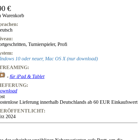
90 €
n Warenkorb
prachen:
eutsch
iveau:
ortgeschritten
,
Turnierspieler
,
Profi
ystem:
indows 10 oder neuer, Mac OS X (nur download)
TREAMING:
-
für iPad & Tablet
IEFERUNG:
ownload
ost
ostenlose Lieferung innerhalb Deutschlands ab 60 EUR Einkaufswert
ERÖFFENTLICHT:
rz 2024