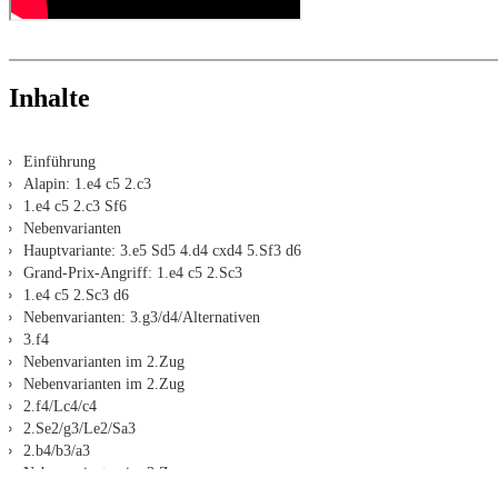
Inhalte
Einführung
Alapin: 1.e4 c5 2.c3
1.e4 c5 2.c3 Sf6
Nebenvarianten
Hauptvariante: 3.e5 Sd5 4.d4 cxd4 5.Sf3 d6
Grand-Prix-Angriff: 1.e4 c5 2.Sc3
1.e4 c5 2.Sc3 d6
Nebenvarianten: 3.g3/d4/Alternativen
3.f4
Nebenvarianten im 2.Zug
Nebenvarianten im 2.Zug
2.f4/Lc4/c4
2.Se2/g3/Le2/Sa3
2.b4/b3/a3
Nebenvarianten im 3.Zug
Nebenvarianten im 3.Zug