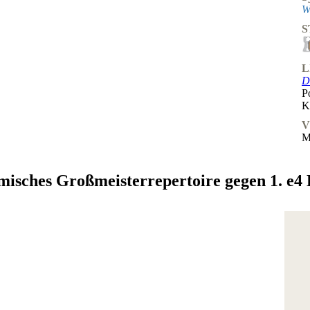
W
S
L
D
P
K
V
M
namisches Großmeisterrepertoire gegen 1. e4