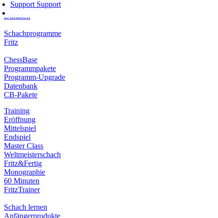
Support
Support
Mitgliedschaft
Dukaten
Schachprogramme
Fritz
ChessBase
Programmpakete
Programm-Upgrade
Datenbank
CB-Pakete
Training
Eröffnung
Mittelspiel
Endspiel
Master Class
Weltmeisterschach
Fritz&Fertig
Monographie
60 Minuten
FritzTrainer
Schach lernen
Anfängerprodukte