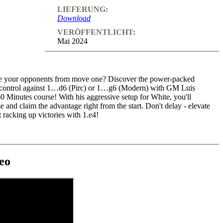
LIEFERUNG:
Download
VERÖFFENTLICHT:
Mai 2024
e your opponents from move one? Discover the power-packed
ze control against 1…d6 (Pirc) or 1…g6 (Modern) with GM Luis
0 Minutes course! With his aggressive setup for White, you'll
and claim the advantage right from the start. Don't delay - elevate
t racking up victories with 1.e4!
deo