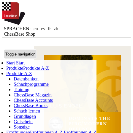
SPRACHEN:
en
es
fr
zh
ChessBase Shop
Toggle navigation
Start
Start
Produkte
Produkte A-Z
Produkte A-Z
Datenbanken
Schachprogramme
Training
ChessBase Magazin
ChessBase Accounts
ChessBase Books
Schach lernen
Grundlagen
Gutschein
Sonstige
Eröffnungen
Eröffnungen A-Z
Eröffnungen A-Z