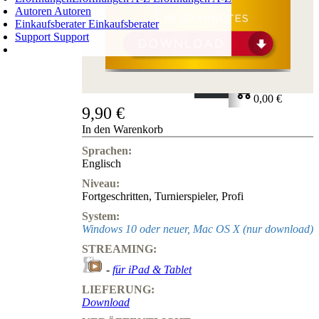
Autoren
Autoren
Einkaufsberater
Einkaufsberater
Support
Support
WARENKORB
Login
0
ARTIKEL
0,00 €
9,90 €
✔
In den Warenkorb
Sprachen:
Englisch
Niveau:
Fortgeschritten
,
Turnierspieler
,
Profi
System:
Windows 10 oder neuer, Mac OS X (nur download)
STREAMING:
-
für iPad & Tablet
LIEFERUNG:
Download