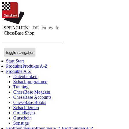
SPRACHEN:
DE
en
es
fr
ChessBase Shop
Toggle navigation
Start
Start
Produkte
Produkte A-Z
Produkte A-Z
Datenbanken
Schachprogramme
Training
ChessBase Magazin
ChessBase Accounts
ChessBase Books
Schach lernen
Grundlagen
Gutschein
Sonstige
Eröffnungen
Eröffnungen A-Z
Eröffnungen A-Z