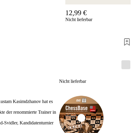
Hotline
12,99 €
Chessbase
Nicht lieferbar
Accounts
Mitgliedschaft
Dukaten
Schachprogramme
Fritz
ChessBase
Programmpakete
Programm-
Upgrade
Datenbank
Nicht lieferbar
CB-
Pakete
Training
. Rustam Kasimdzhanov hat es
Eröffnung
Mittelspiel
te der renommierte Trainer in
Endspiel
Master
d-Svidler, Kandidatenturnier
Class
Weltmeisterschach