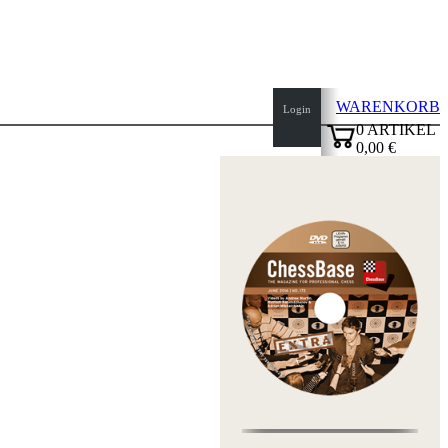
WARENKORB
Login
0
ARTIKEL
0,00 €
Seitenanfang
✔
Startseite
Neuheiten
Autoren
Eröffnungen
Impressum
AGB
Datenschutz
über
uns
FAQ
Lizenzen
Barrierefreiheit
Cookies
Management
Compliance