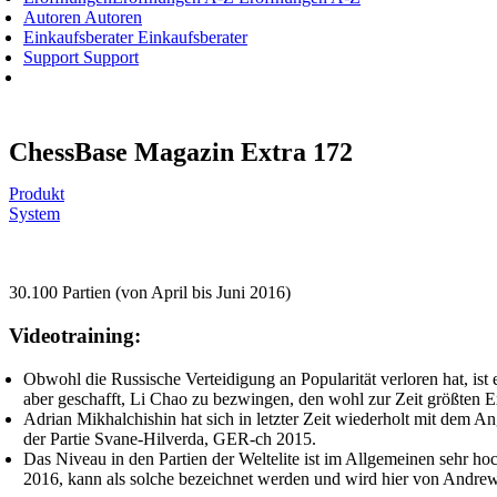
Autoren
Autoren
Einkaufsberater
Einkaufsberater
Support
Support
ChessBase Magazin Extra 172
Produkt
System
30.100 Partien (von April bis Juni 2016)
Videotraining:
Obwohl die Russische Verteidigung an Popularität verloren hat, is
aber geschafft, Li Chao zu bezwingen, den wohl zur Zeit größten E
Adrian Mikhalchishin hat sich in letzter Zeit wiederholt mit dem 
der Partie Svane-Hilverda, GER-ch 2015.
Das Niveau in den Partien der Weltelite ist im Allgemeinen sehr ho
2016, kann als solche bezeichnet werden und wird hier von Andrew