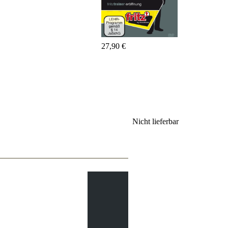
Fritz&Fertig
Monographie
60
Minuten
FritzTrainer
27,90 €
Schach
lernen
Anfängerprodukte
ChessBase
Magazin
Magazin
Nicht lieferbar
Extra
Abonnement
Sonstiges
Ludwig
Boutique
Schachfilme
Gutschein
bestellen