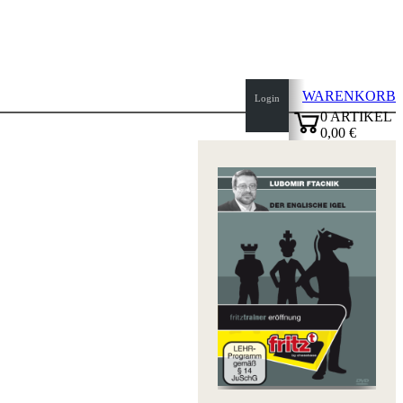
WARENKORB
Login
0
ARTIKEL
0,00 €
Seitenanfang
✔
Startseite
Neuheiten
Autoren
Eröffnungen
Impressum
AGB
Datenschutz
über
uns
FAQ
Lizenzen
Barrierefreiheit
Cookies
Management
Compliance