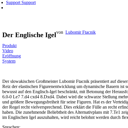
Support
Support
von
Lubomir Ftacnik
Der Englische Igel
Produkt
Video
Eröffnung
System
Der slowakischen Großmeister Lubomir Ftacnik präsentiert auf diese
Reiz der elastischen Figurenentwicklung um dynamische Bauern ist so
bewusst auf den Englisch-Igel beschränkt, mit Betonung der Herausf
6.0-0 Le7 7.d4 cxd4 8.Dxd4. Dabei wird die schwarze Stellung mehr
und größere Bewegungsfreiheit für seine Figuren. Hat es der Verteidi
der Regel recht vielversprechend. Dies erklärt die Fülle an recht erf
haben. Die zunehmende Beliebtheit des Alternativplans mit 7.Te1 zeig
im Englischen Igel auszuhalten, wird reicht belohnt werden durch fl
Sprachen: