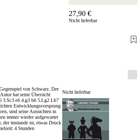
Hotline
27,90 €
Chessbase
Nicht lieferbar
Accounts
Mitgliedschaft
Dukaten
Schachprogramme
Fritz
ChessBase
Programmpakete
Programm-
Upgrade
Datenbank
CB-
m Gegenspiel von Schwarz. Der
Nicht lieferbar
Pakete
Autor hat seine Übersicht
f6 3.Sc3 e6 4.g3 b6 5.Lg2 Lb7
Training
leichten Entwicklungsvorsprung
Eröffnung
en, sind seine Aussichten in
Mittelspiel
hnten immer wieder aufgewartet
Endspiel
, der imstande ist, etwas Druck
Master
elzeit: 4 Stunden
Class
Weltmeisterschach