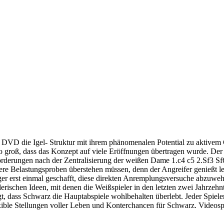
r DVD die Igel- Struktur mit ihrem phänomenalen Potential zu aktive
 groß, dass das Konzept auf viele Eröffnungen übertragen wurde. Der 
orderungen nach der Zentralisierung der weißen Dame 1.c4 c5 2.Sf3 S
ere Belastungsproben überstehen müssen, denn der Angreifer genießt 
ger erst einmal geschafft, diese direkten Anremplungsversuche abzuwehr
inderischen Ideen, mit denen die Weißspieler in den letzten zwei Jahrze
t, dass Schwarz die Hauptabspiele wohlbehalten überlebt. Jeder Spieler
exible Stellungen voller Leben und Konterchancen für Schwarz. Videospi