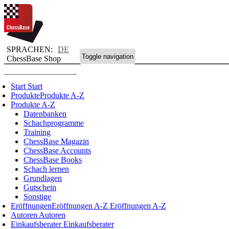
SPRACHEN:
DE
Toggle navigation
ChessBase Shop
Start
Start
Produkte
Produkte A-Z
Produkte A-Z
Datenbanken
Schachprogramme
Training
ChessBase Magazin
ChessBase Accounts
ChessBase Books
Schach lernen
Grundlagen
Gutschein
Sonstige
Eröffnungen
Eröffnungen A-Z
Eröffnungen A-Z
Autoren
Autoren
Einkaufsberater
Einkaufsberater