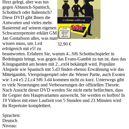
Herz gelegt, aber was tun
gegen Abtausch-Spanisch,
Schottisch oder Italienisch?
Diese DVD gibt Ihnen die
Antworten und vieles mehr.
Basierend auf seinem eigenen
Schwarzrepertoire erklärt GM
Jan Gustafsson alles, was man
wissen muss, um 1.e4
32,90 €
erfolgreich mit e5! zu
beantworten. Erfahren Sie, warum 4...Sf6 Schottischspieler in
Bedrängnis bringt, was gegen das Evans-Gambit zu tun ist, dass das
Königsgambit am besten mit 2...exf4 bekämpft wird. Populäre
Abspiele wie Spanisch mit 5.d3 finden ebenso Erwähnung wie das
Mittelgambit, Vierspringerspiel oder die Wiener Partie, auch Exoten
wie 1.e4 e5 2.Lc4 Sf6 3.d4 kommen nicht zu kurz. Unterwegs gibt
es viele Neuerungen und Verbesserungen der offiziellen Theorie.
Nach Ansicht dieser DVD werden Sie nicht mehr befürchten, dass
ihr Gegner den Hauptvarianten ausweicht, Sie werden es hoffen! In
19 Videos mit einer Laufzeit von 5 Stunden und 23 Minuten wird
ihr Repertoire komplettiert.
Sprachen:
Deutsch
Niveau: