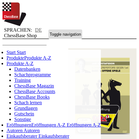
SPRACHEN:
DE
Toggle navigation
ChessBase Shop
Start
Start
Produkte
Produkte A-Z
Produkte A-Z
Datenbanken
Schachprogramme
Training
ChessBase Magazin
ChessBase Accounts
ChessBase Books
Schach lernen
Grundlagen
Gutschein
Sonstige
Eröffnungen
Eröffnungen A-Z
Eröffnungen A-Z
Autoren
Autoren
Einkaufsberater
Einkaufsberater