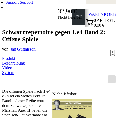
Support
Support
32,90 €
WARENKORB
Login
Nicht lieferbar
0
ARTIKEL
0,00 €
✔
Schwarzrepertoire gegen 1.e4 Band 2:
Offene Spiele
von
Jan Gustafsson
Produkt
Beschreibung
Video
System
Die offenen Spiele nach 1.e4
Nicht lieferbar
e5 sind ein weites Feld. In
Band 1 dieser Reihe wurde
dem Schwarzspieler der
Marshall-Angriff gegen die
Spanisch-Haupvariante ans