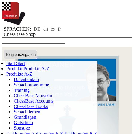
SPRACHEN:
DE
en
es
fr
ChessBase Shop
Toggle navigation
Start
Start
Produkte
Produkte A-Z
Produkte A-Z
Datenbanken
Schachprogramme
Training
ChessBase Magazin
ChessBase Accounts
ChessBase Books
Schach lernen
Grundlagen
Gutschein
Sonstige
Eröffnungen
Eröffnungen A-Z
Eröffnungen A-Z