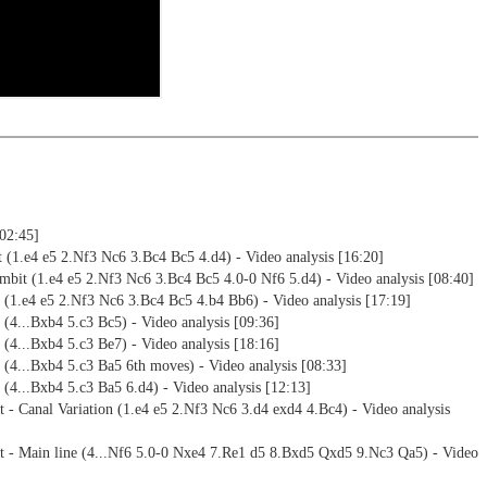
ebApp Frit zonline geöffnet: Im Match gegen Fritz testen Sie Ihr
ktiv
n und spielen aktiv die neue Eröffnung.
ssBase installierten Engines können für die Analyse gestartet werden
alysis
otation und Diagrammen (Für Arbeitsblätter)
[02:45]
t (1.e4 e5 2.Nf3 Nc6 3.Bc4 Bc5 4.d4) - Video analysis [16:20]
bit (1.e4 e5 2.Nf3 Nc6 3.Bc4 Bc5 4.0-0 Nf6 5.d4) - Video analysis [08:40]
(1.e4 e5 2.Nf3 Nc6 3.Bc4 Bc5 4.b4 Bb6) - Video analysis [17:19]
(4...Bxb4 5.c3 Bc5) - Video analysis [09:36]
(4...Bxb4 5.c3 Be7) - Video analysis [18:16]
(4...Bxb4 5.c3 Ba5 6th moves) - Video analysis [08:33]
(4...Bxb4 5.c3 Ba5 6.d4) - Video analysis [12:13]
 - Canal Variation (1.e4 e5 2.Nf3 Nc6 3.d4 exd4 4.Bc4) - Video analysis
t - Main line (4...Nf6 5.0-0 Nxe4 7.Re1 d5 8.Bxd5 Qxd5 9.Nc3 Qa5) - Video