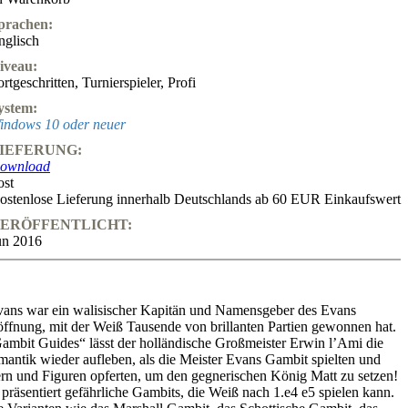
prachen:
nglisch
iveau:
ortgeschritten
,
Turnierspieler
,
Profi
ystem:
indows 10 oder neuer
IEFERUNG:
ownload
ost
ostenlose Lieferung innerhalb Deutschlands ab 60 EUR Einkaufswert
ERÖFFENTLICHT:
un 2016
vans war ein walisischer Kapitän und Namensgeber des Evans
öffnung, mit der Weiß Tausende von brillanten Partien gewonnen hat.
„Gambit Guides“ lässt der holländische Großmeister Erwin l’Ami die
mantik wieder aufleben, als die Meister Evans Gambit spielten und
n und Figuren opferten, um den gegnerischen König Matt zu setzen!
e präsentiert gefährliche Gambits, die Weiß nach 1.e4 e5 spielen kann.