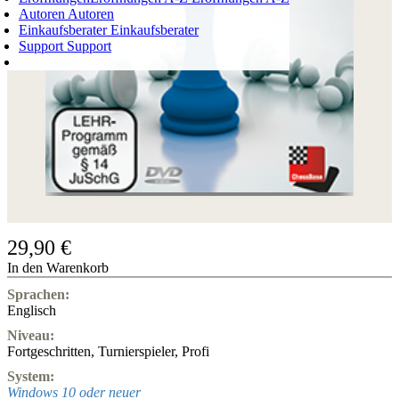
Autoren
Autoren
Einkaufsberater
Einkaufsberater
Support
Support
WARENKORB
Login
0
ARTIKEL
0,00 €
✔
29,90 €
In den Warenkorb
Sprachen:
Englisch
Niveau:
Fortgeschritten
,
Turnierspieler
,
Profi
System:
Windows 10 oder neuer