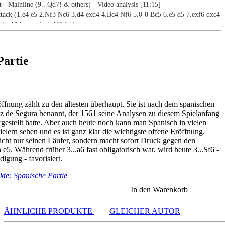
 - Mainline (9...Qd7! & others) - Video analysis [11:15]
tack (1.e4 e5 2.Nf3 Nc6 3.d4 exd4 4.Bc4 Nf6 5.0-0 Bc5 6.e5 d5 7.exf6 dxc4
 - Video analysis [11:55]
tack (1.e4 e5 2.Nf3 Nc6 3.d4 exd4 4.Bc4 Nf6 5.0-0 Bc5 6.e5 d5 7.exf6 dxc4
) - Video analysis [07:24]
Jaenisch Gambit (1.e4 e5 2.Nf3 Nc6 3.Bb5 f5 4.Nc3 fxe4 5.Nxe4 d5) - Video
Partie
aenisch Gambit (4.Nc3 fxe4 5.Nxe4 Nf6) - Video analysis [07:19]
aenisch Gambit (4.d3 fxe4 5.dxe4 Nf6 6.0-0 Bc5) - Video analysis [08:07]
aenisch Gambit (4.d3 fxe4 5.dxe4 Nf6 6.0-0 d6) - Video analysis [11:31]
ffnung zählt zu den ältesten überhaupt. Sie ist nach dem spanischen
Cordel Gambit (1.e4 e5 2.Nf3 Nc6 3.Bb5 Bc5 4.c3 f5 5th moves) - Video
z de Segura benannt, der 1561 seine Analysen zu diesem Spielanfang
gestellt hatte. Aber auch heute noch kann man Spanisch in vielen
Cordel Gambit (5.d4 fxe4 6.Bxc6 dxc6 7.Nxe5 Bd6 8.0-0) - Video analysis
elern sehen und es ist ganz klar die wichtigste offene Eröffnung.
icht nur seinen Läufer, sondern macht sofort Druck gegen den
Cordel Gambit (5.d4 fxe4 6.Bxc6 dxc6 7.Nxe5 Bd6 8.Qh5) - Video analysis
5. Während früher 3...a6 fast obligatorisch war, wird heute 3...Sf6 -
digung - favorisiert.
Basque Gambit (1.e4 e5 2.Nf3 Nc6 3.Bb5 a6 4.Ba5 Nf6 5.d4) - Video
te: Spanische Partie
Marshall Gambit - Steiner Gambit (1.e4 e5 2.Nf3 Nc6 3.Bb5 a6 4.Ba4 Nf6
In den Warenkorb
5 7.Bb3 0-0 8.c3 d5 9.exd5 e4) - Video analysis [14:11]
Marshall Gambit (9...Nxd5 10.Nxe5 Nxe5 11.Rxe5 Bb7) - Video analysis
ÄHNLICHE PRODUKTE
GLEICHER AUTOR