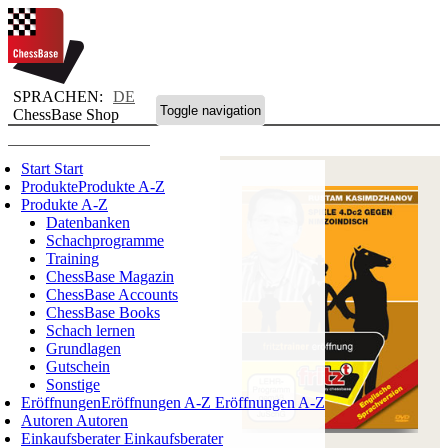
SPRACHEN:
DE
Toggle navigation
ChessBase Shop
Start
Start
Produkte
Produkte A-Z
Produkte A-Z
Datenbanken
Schachprogramme
Training
ChessBase Magazin
ChessBase Accounts
ChessBase Books
Schach lernen
Grundlagen
Gutschein
Sonstige
Eröffnungen
Eröffnungen A-Z
Eröffnungen A-Z
Autoren
Autoren
Einkaufsberater
Einkaufsberater