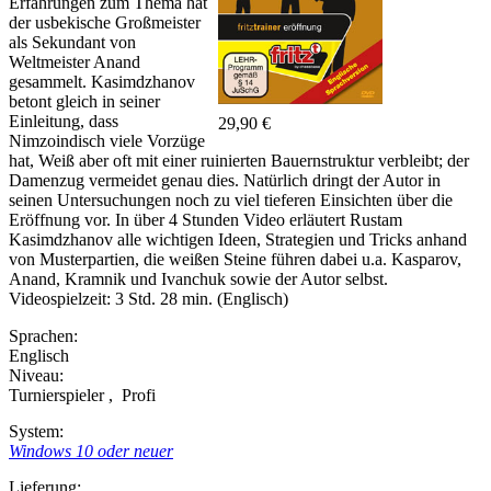
Erfahrungen zum Thema hat
der usbekische Großmeister
als Sekundant von
Weltmeister Anand
gesammelt. Kasimdzhanov
betont gleich in seiner
Einleitung, dass
29,90 €
Nimzoindisch viele Vorzüge
hat, Weiß aber oft mit einer ruinierten Bauernstruktur verbleibt; der
Damenzug vermeidet genau dies. Natürlich dringt der Autor in
seinen Untersuchungen noch zu viel tieferen Einsichten über die
Eröffnung vor. In über 4 Stunden Video erläutert Rustam
Kasimdzhanov alle wichtigen Ideen, Strategien und Tricks anhand
von Musterpartien, die weißen Steine führen dabei u.a. Kasparov,
Anand, Kramnik und Ivanchuk sowie der Autor selbst.
Videospielzeit: 3 Std. 28 min. (Englisch)
Sprachen:
Englisch
Niveau:
Turnierspieler
,
Profi
System:
Windows 10 oder neuer
Lieferung: