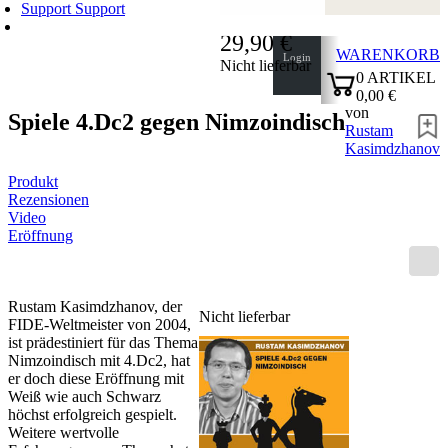
Support
Support
29,90 €
WARENKORB
Login
Nicht lieferbar
0
ARTIKEL
0,00 €
von
✔
Spiele 4.Dc2 gegen Nimzoindisch
Rustam
Kasimdzhanov
Produkt
Rezensionen
Video
Eröffnung
Rustam Kasimdzhanov, der
Nicht lieferbar
FIDE-Weltmeister von 2004,
ist prädestiniert für das Thema
Nimzoindisch mit 4.Dc2, hat
er doch diese Eröffnung mit
Weiß wie auch Schwarz
höchst erfolgreich gespielt.
Weitere wertvolle