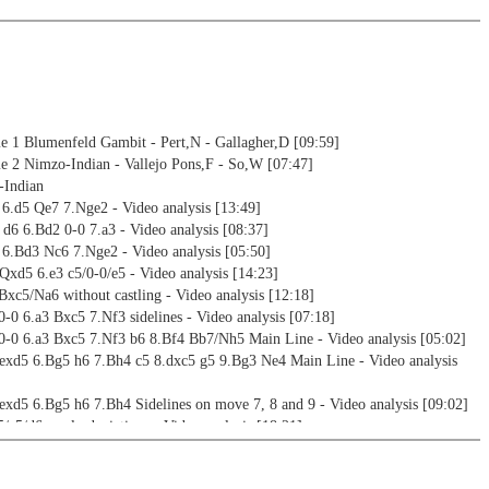
 1 Blumenfeld Gambit - Pert,N - Gallagher,D [09:59]
 2 Nimzo-Indian - Vallejo Pons,F - So,W [07:47]
-Indian
5 6.d5 Qe7 7.Nge2 - Video analysis [13:49]
 d6 6.Bd2 0-0 7.a3 - Video analysis [08:37]
5 6.Bd3 Nc6 7.Nge2 - Video analysis [05:50]
 Qxd5 6.e3 c5/0-0/e5 - Video analysis [14:23]
 Bxc5/Na6 without castling - Video analysis [12:18]
 0-0 6.a3 Bxc5 7.Nf3 sidelines - Video analysis [07:18]
 0-0 6.a3 Bxc5 7.Nf3 b6 8.Bf4 Bb7/Nh5 Main Line - Video analysis [05:02]
 exd5 6.Bg5 h6 7.Bh4 c5 8.dxc5 g5 9.Bg3 Ne4 Main Line - Video analysis
 exd5 6.Bg5 h6 7.Bh4 Sidelines on move 7, 8 and 9 - Video analysis [09:02]
5/c5/d6- early deviations - Video analysis [18:21]
 d5 6.e5 Ne4 7.Bd3 c5 8.Nge2 cxd4 9.Nxd4 Nd7 10.Bf4 Ndc5 - Video analysis