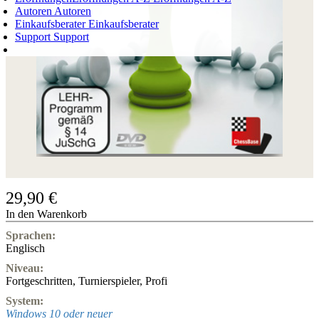
Autoren
Autoren
Einkaufsberater
Einkaufsberater
Support
Support
WARENKORB
Login
0
ARTIKEL
0,00 €
✔
29,90 €
In den Warenkorb
Sprachen:
Englisch
Niveau:
Fortgeschritten
,
Turnierspieler
,
Profi
System:
Windows 10 oder neuer