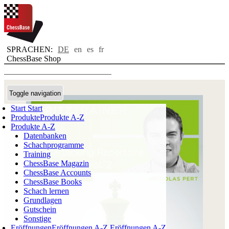
SPRACHEN:
DE
en
es
fr
ChessBase Shop
Toggle navigation
Start
Start
Produkte
Produkte A-Z
Produkte A-Z
Datenbanken
Schachprogramme
Training
ChessBase Magazin
ChessBase Accounts
ChessBase Books
Schach lernen
Grundlagen
Gutschein
Sonstige
Eröffnungen
Eröffnungen A-Z
Eröffnungen A-Z