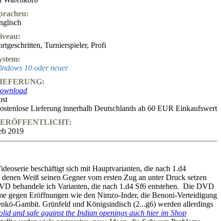
prachen:
nglisch
iveau:
ortgeschritten
,
Turnierspieler
,
Profi
ystem:
indows 10 oder neuer
IEFERUNG:
ownload
ost
ostenlose Lieferung innerhalb Deutschlands ab 60 EUR Einkaufswert
ERÖFFENTLICHT:
eb 2019
Videoserie beschäftigt sich mit Hauptvarianten, die nach 1.d4
t denen Weiß seinen Gegner vom ersten Zug an unter Druck setzen
DVD behandele ich Varianten, die nach 1.d4 Sf6 entstehen. Die DVD
eme gegen Eröffnungen wie den Nimzo-Inder, die Benoni-Verteidigung
kö-Gambit. Grünfeld und Königsindisch (2...g6) werden allerdings
olid and safe against the Indian openings auch hier im Shop