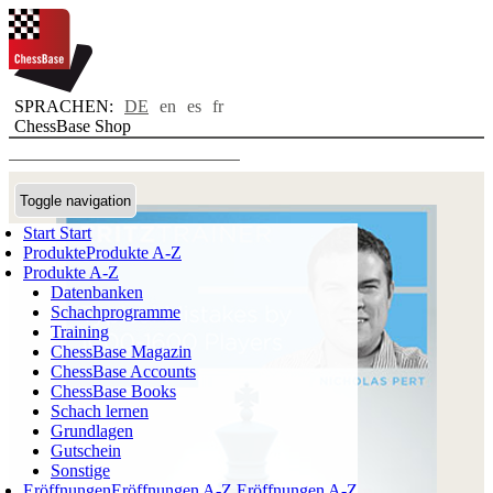
SPRACHEN:
DE
en
es
fr
ChessBase Shop
Toggle navigation
Start
Start
Produkte
Produkte A-Z
Produkte A-Z
Datenbanken
Schachprogramme
Training
ChessBase Magazin
ChessBase Accounts
ChessBase Books
Schach lernen
Grundlagen
Gutschein
Sonstige
Eröffnungen
Eröffnungen A-Z
Eröffnungen A-Z