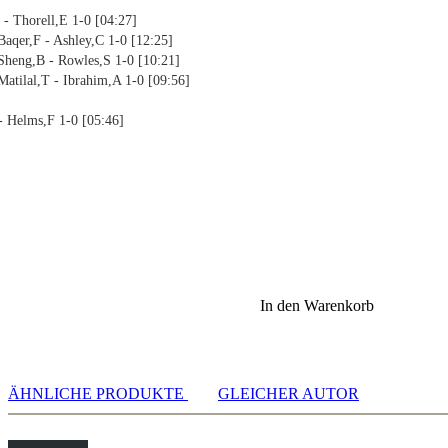
 - Thorell,E 1-0 [04:27]
aqer,F - Ashley,C 1-0 [12:25]
heng,B - Rowles,S 1-0 [10:21]
atilal,T - Ibrahim,A 1-0 [09:56]
- Helms,F 1-0 [05:46]
In den Warenkorb
,D - Sheludko,O 1-0 [02:19]
rry,S - Matilal,T 1-0 [14:39]
 Caldas,R 0-1 [06:25]
- Praus,P 0-1 [11:41]
ÄHNLICHE PRODUKTE
GLEICHER AUTOR