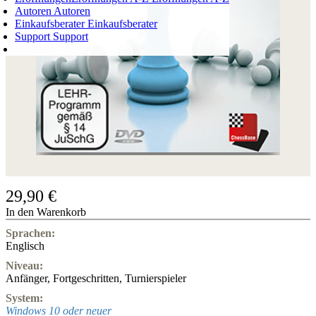
Autoren
Autoren
Einkaufsberater
Einkaufsberater
Support
Support
WARENKORB
Login
0
ARTIKEL
0,00 €
✔
29,90 €
In den Warenkorb
Sprachen:
Englisch
Niveau:
Anfänger
,
Fortgeschritten
,
Turnierspieler
System:
Windows 10 oder neuer