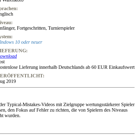
prachen:
nglisch
iveau:
nfänger
,
Fortgeschritten
,
Turnierspieler
ystem:
indows 10 oder neuer
IEFERUNG:
ownload
ost
ostenlose Lieferung innerhalb Deutschlands ab 60 EUR Einkaufswert
ERÖFFENTLICHT:
ug 2019
er Typical-Mistakes-Videos mit Zielgruppe wertungsstärkerer Spieler
sen, den Fokus auf Fehler zu richten, die von Spielern des Niveaus
ht wurden.
nhaltet mehrere Kapitel, die sich speziell mit einem bestimmten
 zwischen Spielern von 1000-1600 befassen. Zu Schlüsselbereichen