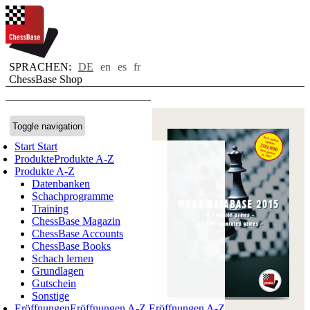
SPRACHEN:
DE
en
es
fr
ChessBase Shop
Toggle navigation
Start
Start
Produkte
Produkte A-Z
Produkte A-Z
Datenbanken
Schachprogramme
Training
ChessBase Magazin
ChessBase Accounts
ChessBase Books
Schach lernen
Grundlagen
Gutschein
Sonstige
Eröffnungen
Eröffnungen A-Z
Eröffnungen A-Z