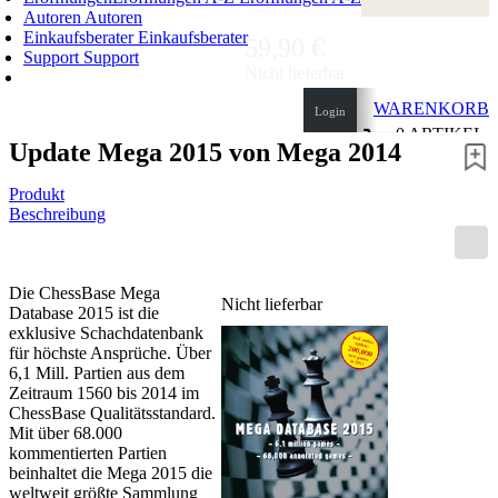
Autoren
Autoren
Einkaufsberater
Einkaufsberater
59,90 €
Support
Support
Nicht lieferbar
WARENKORB
Login
0
ARTIKEL
Update Mega 2015 von Mega 2014
0,00 €
✔
Produkt
Beschreibung
Die ChessBase Mega
Nicht lieferbar
Database 2015 ist die
exklusive Schachdatenbank
für höchste Ansprüche. Über
6,1 Mill. Partien aus dem
Zeitraum 1560 bis 2014 im
ChessBase Qualitätsstandard.
Mit über 68.000
kommentierten Partien
beinhaltet die Mega 2015 die
weltweit größte Sammlung