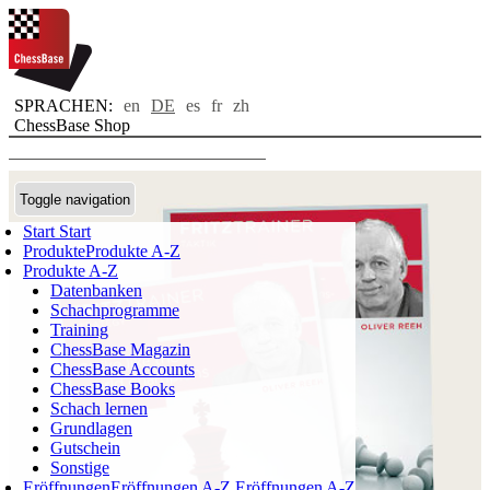
SPRACHEN:
en
DE
es
fr
zh
ChessBase Shop
Toggle navigation
Start
Start
Produkte
Produkte A-Z
Produkte A-Z
Datenbanken
Schachprogramme
Training
ChessBase Magazin
ChessBase Accounts
ChessBase Books
Schach lernen
Grundlagen
Gutschein
Sonstige
Eröffnungen
Eröffnungen A-Z
Eröffnungen A-Z