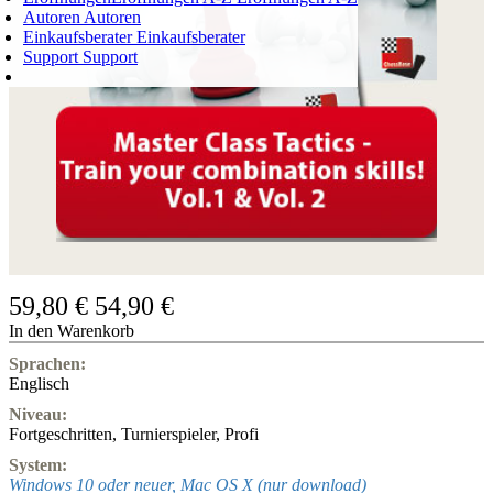
Autoren
Autoren
Einkaufsberater
Einkaufsberater
Support
Support
WARENKORB
Login
0
ARTIKEL
0,00 €
✔
59,80 €
54,90 €
In den Warenkorb
Sprachen:
Englisch
Niveau:
Fortgeschritten
,
Turnierspieler
,
Profi
System:
Windows 10 oder neuer, Mac OS X (nur download)