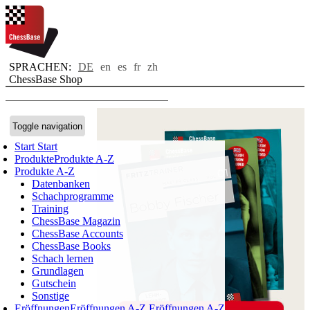
SPRACHEN:
DE
en
es
fr
zh
ChessBase Shop
Toggle navigation
Start
Start
Produkte
Produkte A-Z
Produkte A-Z
Datenbanken
Schachprogramme
Training
ChessBase Magazin
ChessBase Accounts
ChessBase Books
Schach lernen
Grundlagen
Gutschein
Sonstige
Eröffnungen
Eröffnungen A-Z
Eröffnungen A-Z