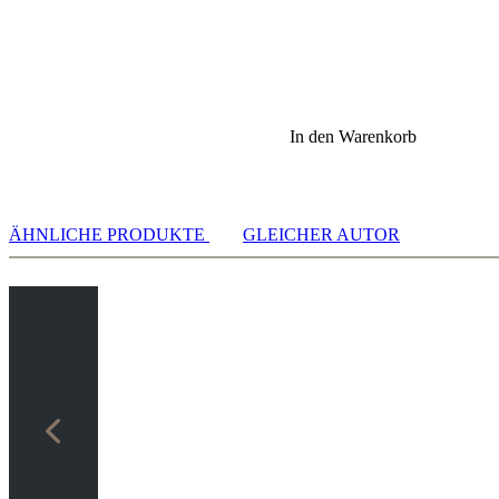
efes Schachverständnis. Mit Carlsen trat die computergestützte
In den Warenkorb
stergültige Kombinationen im Videoformat und lässt damit die große
ÄHNLICHE PRODUKTE
GLEICHER AUTOR
itet Endspielexperte Karsten Müller die Stärken und Schwächen in