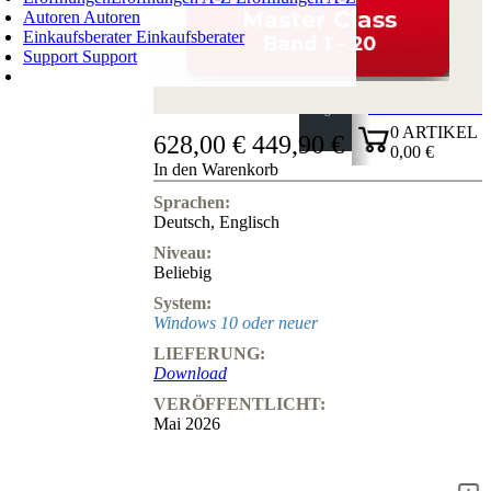
Autoren
Autoren
Einkaufsberater
Einkaufsberater
Support
Support
WARENKORB
Login
0
ARTIKEL
628,00 €
449,90 €
0,00 €
In den Warenkorb
✔
Sprachen:
Deutsch
,
Englisch
Niveau:
Beliebig
System:
Windows 10 oder neuer
LIEFERUNG:
Download
VERÖFFENTLICHT:
Mai 2026