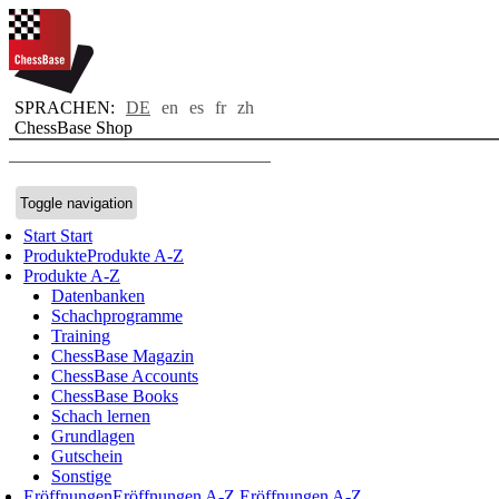
SPRACHEN:
DE
en
es
fr
zh
ChessBase Shop
Toggle navigation
Start
Start
Produkte
Produkte A-Z
Produkte A-Z
Datenbanken
Schachprogramme
Training
ChessBase Magazin
ChessBase Accounts
ChessBase Books
Schach lernen
Grundlagen
Gutschein
Sonstige
Eröffnungen
Eröffnungen A-Z
Eröffnungen A-Z