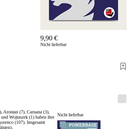
Hotline
Chessbase
Accounts
Mitgliedschaft
Dukaten
9,90 €
Schachprogramme
Nicht lieferbar
Fritz
ChessBase
Programmpakete
Programm-
Upgrade
Datenbank
CB-
Pakete
Training
Eröffnung
Mittelspiel
, Aronian (7), Caruana (3),
Endspiel
Nicht lieferbar
) und Wojtaszek (1) haben ihre
Master
ozenco (107). Insgesamt
Class
isten).
Weltmeisterschach