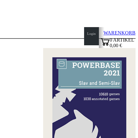
WARENKORB
Login
0
ARTIKEL
0,00 €
Seitenanfang
✔
Startseite
Neuheiten
Autoren
Eröffnungen
Impressum
AGB
Datenschutz
über
uns
FAQ
Lizenzen
Barrierefreiheit
Cookies
Management
Compliance