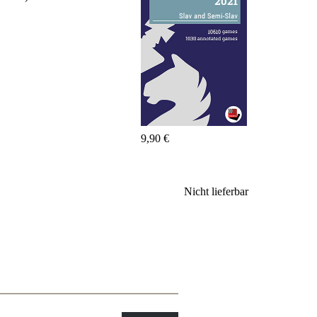
Fritz&Fertig
Monographie
60
Minuten
FritzTrainer
Schach
lernen
Anfängerprodukte
ChessBase
9,90 €
Magazin
Magazin
Extra
Abonnement
Nicht lieferbar
Sonstiges
Ludwig
Boutique
Schachfilme
Gutschein
bestellen