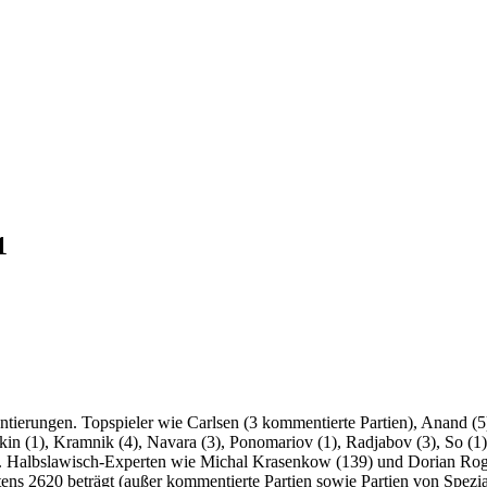
1
ierungen. Topspieler wie Carlsen (3 kommentierte Partien), Anand (5)
jakin (1), Kramnik (4), Navara (3), Ponomariov (1), Radjabov (3), So (1
. Halbslawisch-Experten wie Michal Krasenkow (139) und Dorian Rog
ens 2620 beträgt (außer kommentierte Partien sowie Partien von Spezial