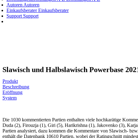
Autoren
Autoren
Einkaufsberater
Einkaufsberater
Support
Support
Slawisch und Halbslawisch Powerbase 202
Produkt
Beschreibung
Eröffnung
System
Die 1030 kommentierten Partien enthalten viele hochkarätige Komment
Duda (2), Firouzja (1), Giri (5), Harikrishna (1), Jakovenko (3), Kar
Partien analysiert, dazu kommen die Kommentare von Slawisch- bzw
enthält die Datenbank 10610 Partien, wobei der Ratingschnitt mindest