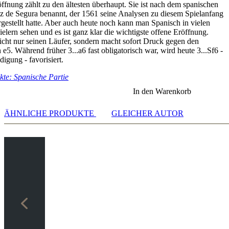
ffnung zählt zu den ältesten überhaupt. Sie ist nach dem spanischen
 5.0-0 Be7 6.Qe2
z de Segura benannt, der 1561 seine Analysen zu diesem Spielanfang
gestellt hatte. Aber auch heute noch kann man Spanisch in vielen
6 3.Bb5 a6 4.Ba4 Nf6 5.0-0 Be7 6.Qe2
elern sehen und es ist ganz klar die wichtigste offene Eröffnung.
icht nur seinen Läufer, sondern macht sofort Druck gegen den
/d6
5. Während früher 3...a6 fast obligatorisch war, wird heute 3...Sf6 -
8.c3 d6 Part 1
digung - favorisiert.
8.c3 d6 Part 2
te: Spanische Partie
8.c3 d5 9.d3 d4/Qd6/dxe4
8.c3 d5 9.d3 Re8/Bb7
In den Warenkorb
ÄHNLICHE PRODUKTE
GLEICHER AUTOR