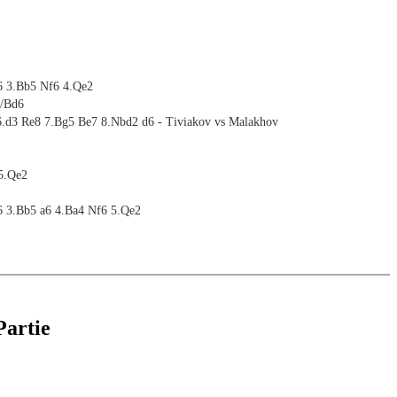
6 3.Bb5 Nf6 4.Qe2
6/Bd6
 6.d3 Re8 7.Bg5 Be7 8.Nbd2 d6 - Tiviakov vs Malakhov
 5.Qe2
6 3.Bb5 a6 4.Ba4 Nf6 5.Qe2
/d6
Partie
5
rt 1
rt 2