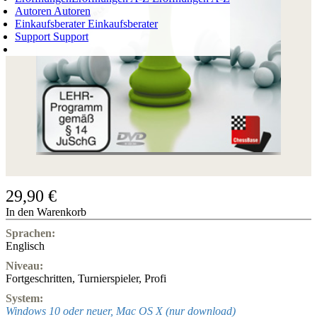
Autoren
Autoren
Einkaufsberater
Einkaufsberater
Support
Support
WARENKORB
Login
0
ARTIKEL
0,00 €
✔
29,90 €
In den Warenkorb
Sprachen:
Englisch
Niveau:
Fortgeschritten
,
Turnierspieler
,
Profi
System:
Windows 10 oder neuer, Mac OS X (nur download)