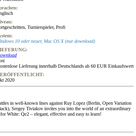
prachen:
nglisch
iveau:
ortgeschritten
,
Turnierspieler
,
Profi
ystem:
indows 10 oder neuer, Mac OS X (nur download)
IEFERUNG:
ownload
ost
ostenlose Lieferung innerhalb Deutschlands ab 60 EUR Einkaufswert
ERÖFFENTLICHT:
kt 2020
attles in well-known lines against Ruy Lopez (Berlin, Open Variation
tack), Sergey Tiviakov invites you into the world of an extraordinary
or White: Qe2 – elegant, effective and easy to learn!
iations are covered on the DVD: 1.e4 e5 2.Nf3 Nc6 3.Bb5 Nf6
a4 Nf6 5.Qe2 and 5.0-0 Be7 6.Qe2 (Worral Attack). Sergey Tiviakov