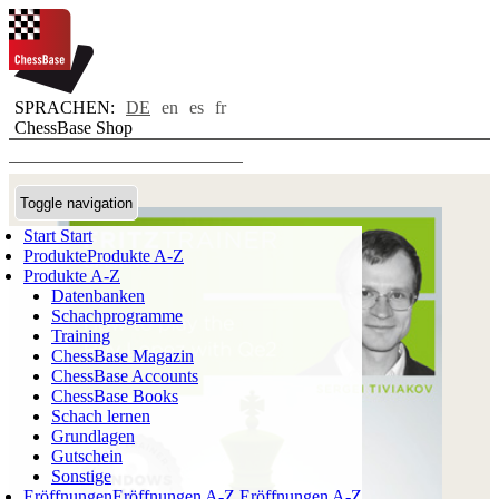
SPRACHEN:
DE
en
es
fr
ChessBase Shop
Toggle navigation
Start
Start
Produkte
Produkte A-Z
Produkte A-Z
Datenbanken
Schachprogramme
Training
ChessBase Magazin
ChessBase Accounts
ChessBase Books
Schach lernen
Grundlagen
Gutschein
Sonstige
Eröffnungen
Eröffnungen A-Z
Eröffnungen A-Z