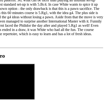
ard patterns. So, what can be nicer than playing an unusual set-up
st standard set-up is with 5.Bc4. In case White wants to spice it up
nown option - the only drawback is that this is a pawn sacrifice. The
this 60 minutes course is 5.Rg1, with the idea g4. The plus side is
 all the g4 ideas without losing a pawn. Aside from that the move is very
ven managed to surprise another International Master with it. Funnily
nt faced the Philidor the day after and played 5.Rg1 as well! Even
 ended in a draw, it was White who had all the fun. The course
 repertoire, which is easy to learn and has a lot of fresh ideas.
deo