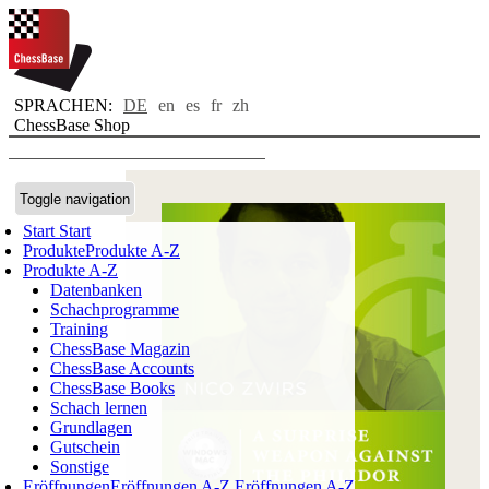
SPRACHEN:
DE
en
es
fr
zh
ChessBase Shop
Toggle navigation
Start
Start
Produkte
Produkte A-Z
Produkte A-Z
Datenbanken
Schachprogramme
Training
ChessBase Magazin
ChessBase Accounts
ChessBase Books
Schach lernen
Grundlagen
Gutschein
Sonstige
Eröffnungen
Eröffnungen A-Z
Eröffnungen A-Z