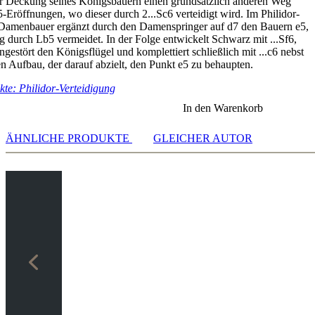
ur Deckung seines Königsbauern einen grundsätzlich anderen Weg
e5-Eröffnungen, wo dieser durch 2...Sc6 verteidigt wird. Im Philidor-
 Damenbauer ergänzt durch den Damenspringer auf d7 den Bauern e5,
g durch Lb5 vermeidet. In der Folge entwickelt Schwarz mit ...Sf6,
ungestört den Königsflügel und komplettiert schließlich mit ...c6 nebst
en Aufbau, der darauf abzielt, den Punkt e5 zu behaupten.
te: Philidor-Verteidigung
In den Warenkorb
ÄHNLICHE PRODUKTE
GLEICHER AUTOR