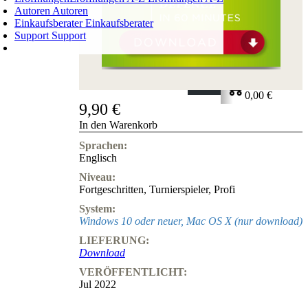
Autoren
Autoren
Einkaufsberater
Einkaufsberater
Support
Support
WARENKORB
Login
0
ARTIKEL
0,00 €
9,90 €
✔
In den Warenkorb
Sprachen:
Englisch
Niveau:
Fortgeschritten
,
Turnierspieler
,
Profi
System:
Windows 10 oder neuer, Mac OS X (nur download)
LIEFERUNG:
Download
VERÖFFENTLICHT:
Jul 2022