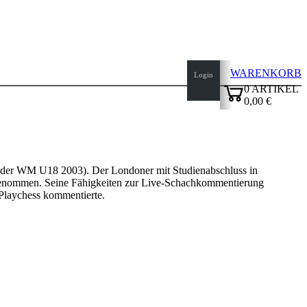
WARENKORB
Login
0
ARTIKEL
0,00 €
✔
z bei der WM U18 2003). Der Londoner mit Studienabschluss in
fgenommen. Seine Fähigkeiten zur Live-Schachkommentierung
 Playchess kommentierte.