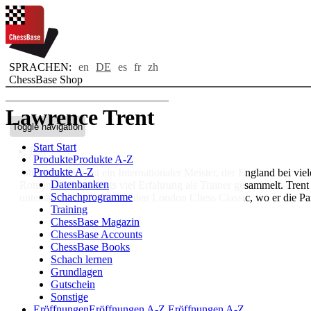
SPRACHEN:
en
DE
es
fr
zh
ChessBase Shop
Lawrence Trent
Toggle navigation
Start
Start
Bio
Produkte
Produkte A-Z
Produkte A-Z
Jahrgang 1986, ist ein Internationaler Meister, der England bei vi
Datenbanken
Romanistik hat bereits viel Erfahrung als Trainer gesammelt. T
Schachprogramme
unterstrich Trent auch bei den London Chess Classic, wo er die P
Training
ChessBase Magazin
ChessBase Accounts
ChessBase Books
Schach lernen
Grundlagen
Gutschein
Sonstige
Eröffnungen
Eröffnungen A-Z
Eröffnungen A-Z