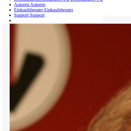
Autoren
Autoren
Einkaufsberater
Einkaufsberater
Support
Support