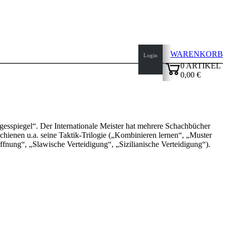
WARENKORB
Login
0
ARTIKEL
0,00 €
✔
agesspiegel“. Der Internationale Meister hat mehrere Schachbücher
hienen u.a. seine Taktik-Trilogie („Kombinieren lernen“, „Muster
fnung“, „Slawische Verteidigung“, „Sizilianische Verteidigung“).