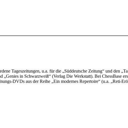
hiedene Tageszeitungen, u.a. für die „Süddeutsche Zeitung“ und den „T
d „Genies in Schwarzweiß“ (Verlag Die Werkstatt). Bei ChessBase ersc
fnungs-DVDs aus der Reihe „Ein modernes Repertoire“ (u.a. „Reti-Eröf