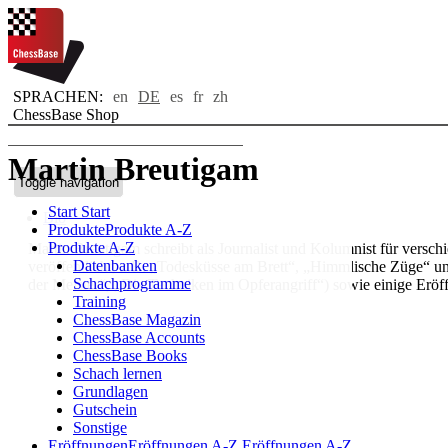
SPRACHEN:
en
DE
es
fr
zh
ChessBase Shop
Martin Breutigam
Toggle navigation
Start
Start
Bio
Produkte
Produkte A-Z
Produkte A-Z
Martin Breutigam schreibt als Journalist und Kolumnist für versc
Datenbanken
veröffentlicht, z.B. „Todesküsse am Brett“, „Himmlische Züge“ un
Schachprogramme
der Meister“, „Die Techniken im Opferangriff“) sowie einige Eröf
Training
ChessBase Magazin
ChessBase Accounts
ChessBase Books
Schach lernen
Grundlagen
Gutschein
Sonstige
Eröffnungen
Eröffnungen A-Z
Eröffnungen A-Z