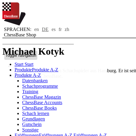
SPRACHEN:
en
DE
es
fr
zh
ChessBase Shop
Michael Kotyk
Toggle navigation
Start
Start
Bio
Produkte
Produkte A-Z
Michael Kotyk ist ein Schachspieler aus Hamburg. Er ist sei
Produkte A-Z
Wissen auch für ChessBase.
Datenbanken
Schachprogramme
Training
ChessBase Magazin
ChessBase Accounts
ChessBase Books
Schach lernen
Grundlagen
Gutschein
Sonstige
Eröffnungen
Eröffnungen A-Z
Eröffnungen A-Z