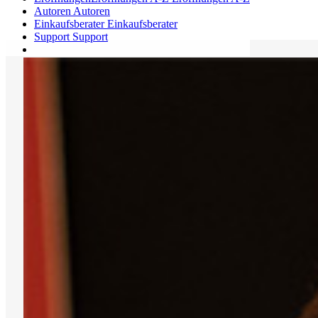
Autoren
Autoren
Einkaufsberater
Einkaufsberater
Support
Support