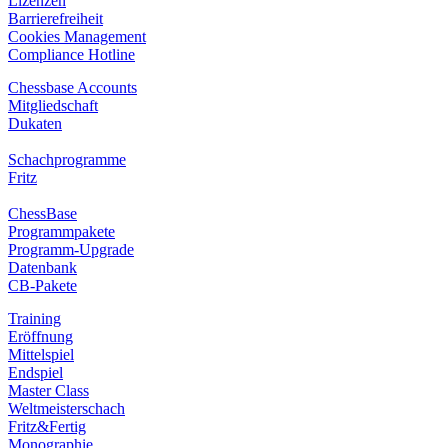
Lizenzen
Barrierefreiheit
Cookies Management
Compliance Hotline
Chessbase Accounts
Mitgliedschaft
Dukaten
Schachprogramme
Fritz
ChessBase
Programmpakete
Programm-Upgrade
Datenbank
CB-Pakete
Training
Eröffnung
Mittelspiel
Endspiel
Master Class
Weltmeisterschach
Fritz&Fertig
Monographie