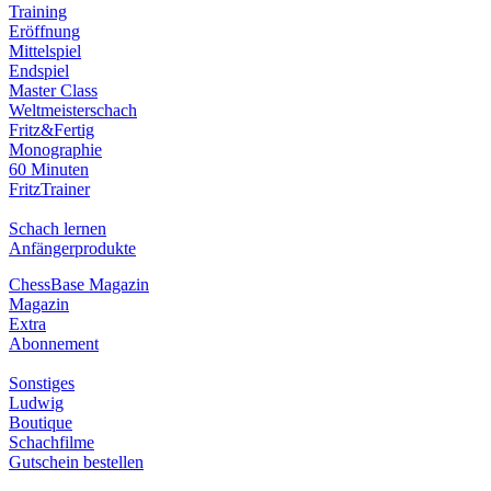
Training
Eröffnung
Mittelspiel
Endspiel
Master Class
Weltmeisterschach
Fritz&Fertig
Monographie
60 Minuten
FritzTrainer
Schach lernen
Anfängerprodukte
ChessBase Magazin
Magazin
Extra
Abonnement
Sonstiges
Ludwig
Boutique
Schachfilme
Gutschein bestellen