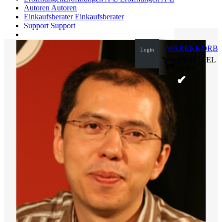
Autoren
Autoren
Einkaufsberater
Einkaufsberater
Support
Support
WARENKORB
Login
0
ARTIKEL
0,00 €
✔