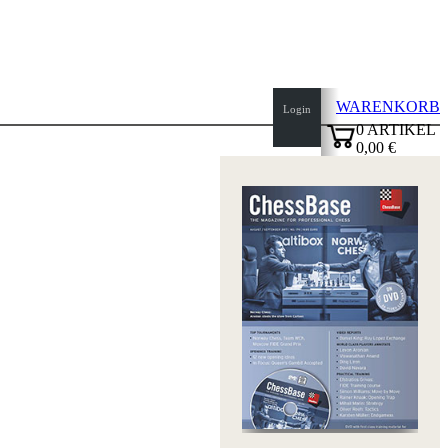
WARENKORB
Login
0
ARTIKEL
0,00 €
Seitenanfang
✔
Startseite
Neuheiten
Autoren
Eröffnungen
Impressum
AGB
Datenschutz
über
uns
FAQ
Lizenzen
Barrierefreiheit
Cookies
Management
Compliance