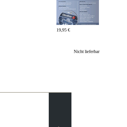
Fritz&Fertig
Monographie
60
Minuten
FritzTrainer
19,95 €
Schach
lernen
Anfängerprodukte
Nicht lieferbar
ChessBase
Magazin
Magazin
Extra
Abonnement
Sonstiges
Ludwig
Boutique
Schachfilme
Gutschein
bestellen