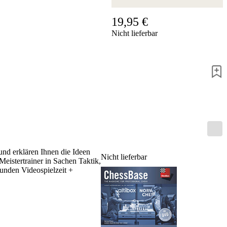
Hotline
19,95 €
Chessbase
Nicht lieferbar
Accounts
Mitgliedschaft
Dukaten
Schachprogramme
Fritz
ChessBase
Programmpakete
Programm-
Upgrade
Datenbank
CB-
und erklären Ihnen die Ideen
Pakete
Nicht lieferbar
Meistertrainer in Sachen Taktik,
Training
tunden Videospielzeit +
Eröffnung
Mittelspiel
Endspiel
Master
Class
Weltmeisterschach