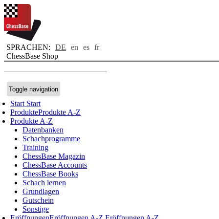
SPRACHEN:
DE
en
es
fr
ChessBase Shop
Toggle navigation
Start
Start
Produkte
Produkte A-Z
Produkte A-Z
Datenbanken
Schachprogramme
Training
ChessBase Magazin
ChessBase Accounts
ChessBase Books
Schach lernen
Grundlagen
Gutschein
Sonstige
Eröffnungen
Eröffnungen A-Z
Eröffnungen A-Z