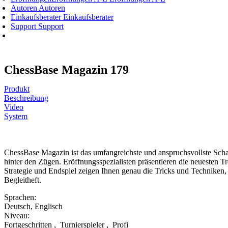
Autoren
Autoren
Einkaufsberater
Einkaufsberater
Support
Support
ChessBase Magazin 179
Produkt
Beschreibung
Video
System
ChessBase Magazin ist das umfangreichste und anspruchsvollste Schac
hinter den Zügen. Eröffnungsspezialisten präsentieren die neuesten Tr
Strategie und Endspiel zeigen Ihnen genau die Tricks und Techniken,
Begleitheft.
Sprachen:
Deutsch
,
Englisch
Niveau:
Fortgeschritten
,
Turnierspieler
,
Profi