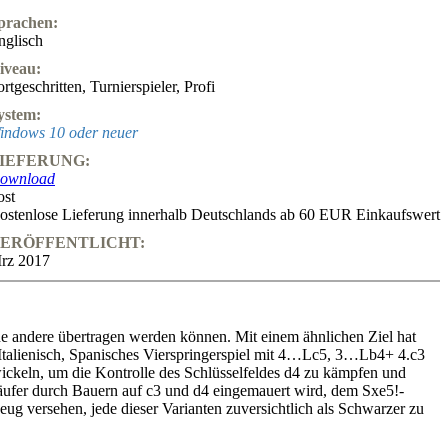
prachen:
nglisch
iveau:
ortgeschritten
,
Turnierspieler
,
Profi
ystem:
indows 10 oder neuer
IEFERUNG:
ownload
ost
ostenlose Lieferung innerhalb Deutschlands ab 60 EUR Einkaufswert
ERÖFFENTLICHT:
rz 2017
eine andere übertragen werden können. Mit einem ähnlichen Ziel hat
 Italienisch, Spanisches Vierspringerspiel mit 4…Lc5, 3…Lb4+ 4.c3
ickeln, um die Kontrolle des Schlüsselfeldes d4 zu kämpfen und
 Läufer durch Bauern auf c3 und d4 eingemauert wird, dem Sxe5!-
 versehen, jede dieser Varianten zuversichtlich als Schwarzer zu