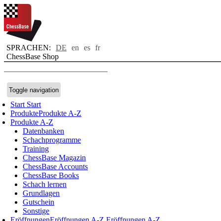
SPRACHEN:
DE
en
es
fr
ChessBase Shop
Toggle navigation
Start
Start
Produkte
Produkte A-Z
Produkte A-Z
Datenbanken
Schachprogramme
Training
ChessBase Magazin
ChessBase Accounts
ChessBase Books
Schach lernen
Grundlagen
Gutschein
Sonstige
Eröffnungen
Eröffnungen A-Z
Eröffnungen A-Z