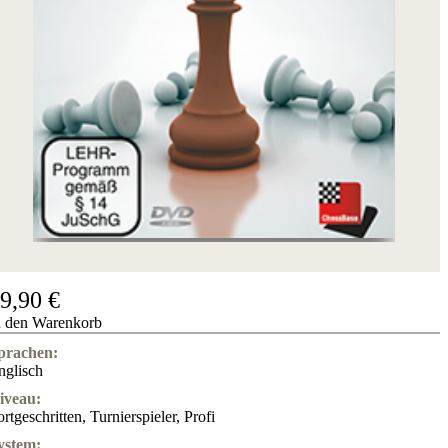
Hotline
Chessbase
Accounts
Mitgliedschaft
Dukaten
Schachprogramme
Fritz
ChessBase
Programmpakete
Programm-
Upgrade
Datenbank
CB-
9,90 €
Pakete
n den Warenkorb
Training
prachen:
Eröffnung
nglisch
Mittelspiel
Endspiel
iveau:
Master
ortgeschritten
,
Turnierspieler
,
Profi
Class
Weltmeisterschach
ystem: