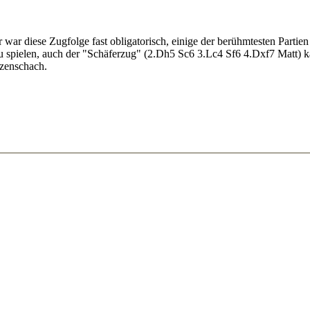
war diese Zugfolge fast obligatorisch, einige der berühmtesten Parti
 spielen, auch der "Schäferzug" (2.Dh5 Sc6 3.Lc4 Sf6 4.Dxf7 Matt) ka
tzenschach.
ideo analysis [10:58]
is [11:05]