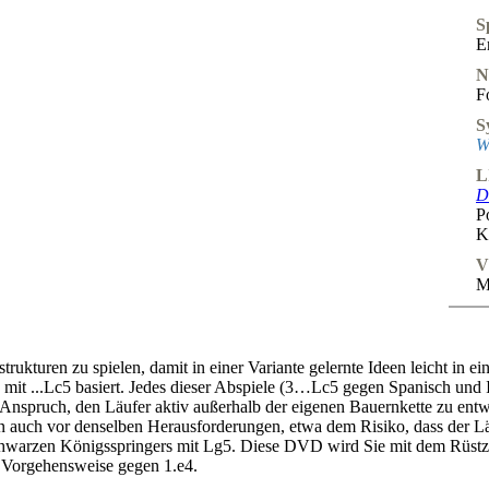
S
E
N
F
S
W
L
D
P
K
V
M
rukturen zu spielen, damit in einer Variante gelernte Ideen leicht in 
 mit ...Lc5 basiert. Jedes dieser Abspiele (3…Lc5 gegen Spanisch und
nspruch, den Läufer aktiv außerhalb der eigenen Bauernkette zu entw
tehen auch vor denselben Herausforderungen, etwa dem Risiko, dass der
hwarzen Königsspringers mit Lg5. Diese DVD wird Sie mit dem Rüstzeug
he Vorgehensweise gegen 1.e4.