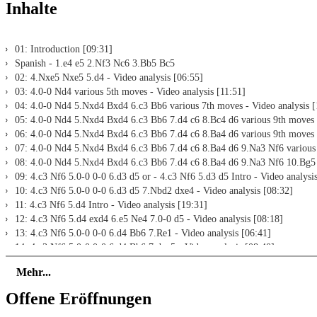
Inhalte
01: Introduction [09:31]
Spanish - 1.e4 e5 2.Nf3 Nc6 3.Bb5 Bc5
02: 4.Nxe5 Nxe5 5.d4 - Video analysis [06:55]
03: 4.0-0 Nd4 various 5th moves - Video analysis [11:51]
04: 4.0-0 Nd4 5.Nxd4 Bxd4 6.c3 Bb6 various 7th moves - Video analysis [
05: 4.0-0 Nd4 5.Nxd4 Bxd4 6.c3 Bb6 7.d4 c6 8.Bc4 d6 various 9th moves -
06: 4.0-0 Nd4 5.Nxd4 Bxd4 6.c3 Bb6 7.d4 c6 8.Ba4 d6 various 9th moves -
07: 4.0-0 Nd4 5.Nxd4 Bxd4 6.c3 Bb6 7.d4 c6 8.Ba4 d6 9.Na3 Nf6 various 
08: 4.0-0 Nd4 5.Nxd4 Bxd4 6.c3 Bb6 7.d4 c6 8.Ba4 d6 9.Na3 Nf6 10.Bg5 -
09: 4.c3 Nf6 5.0-0 0-0 6.d3 d5 or - 4.c3 Nf6 5.d3 d5 Intro - Video analysi
10: 4.c3 Nf6 5.0-0 0-0 6.d3 d5 7.Nbd2 dxe4 - Video analysis [08:32]
11: 4.c3 Nf6 5.d4 Intro - Video analysis [19:31]
12: 4.c3 Nf6 5.d4 exd4 6.e5 Ne4 7.0-0 d5 - Video analysis [08:18]
13: 4.c3 Nf6 5.0-0 0-0 6.d4 Bb6 7.Re1 - Video analysis [06:41]
14: 4.c3 Nf6 5.0-0 0-0 6.d4 Bb6 7.dxe5 - Video analysis [08:40]
15: 4.c3 Nf6 5.0-0 0-0 6.d4 Bb6 7.Bg5 d6 8.Bxc6 - Video analysis [05:46]
Mehr...
16: 4.c3 Nf6 5.0-0 0-0 6.d4 Bb6 7.Bg5 d6 8.a4 - Video analysis [08:00]
17: 4.c3 Nf6 5.0-0 0-0 6.d4 Bb6 7.Bg5 d6 8.Qd3 - Video analysis [10:05]
Offene Eröffnungen
Italian Game - 1.e4 e5 2.Nf3 Nc6 3.Bc4 Bc5