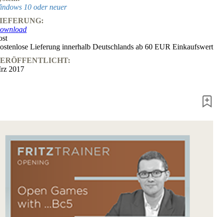
Fritz&Fertig
indows 10 oder neuer
Monographie
IEFERUNG:
60
ownload
Minuten
ost
FritzTrainer
ostenlose Lieferung innerhalb Deutschlands ab 60 EUR Einkaufswert
Schach
ERÖFFENTLICHT:
lernen
rz 2017
Anfängerprodukte
ChessBase
Magazin
Magazin
Extra
Abonnement
Sonstiges
Ludwig
Boutique
Schachfilme
Gutschein
bestellen