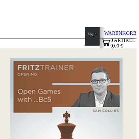
WARENKORB
Login
0
ARTIKEL
0,00 €
Seitenanfang
✔
Startseite
Neuheiten
Autoren
Eröffnungen
Impressum
AGB
Datenschutz
über
uns
FAQ
Lizenzen
Barrierefreiheit
Cookies
Management
Compliance