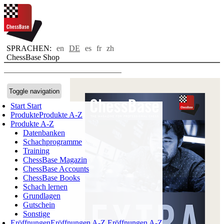
SPRACHEN:
en
DE
es
fr
zh
ChessBase Shop
Toggle navigation
Start
Start
Produkte
Produkte A-Z
Produkte A-Z
Datenbanken
Schachprogramme
Training
ChessBase Magazin
ChessBase Accounts
ChessBase Books
Schach lernen
Grundlagen
Gutschein
Sonstige
Eröffnungen
Eröffnungen A-Z
Eröffnungen A-Z