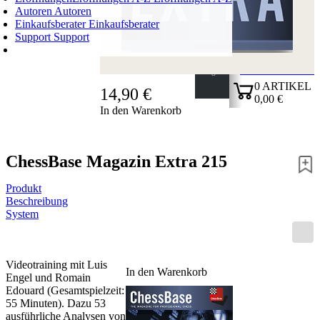
Autoren
Autoren
Einkaufsberater
Einkaufsberater
Support
Support
WARENKORB
Login
0
ARTIKEL
14,90 €
0,00 €
In den Warenkorb
✔
ChessBase Magazin Extra 215
Produkt
Beschreibung
System
Videotraining mit Luis
In den Warenkorb
Engel und Romain
Edouard (Gesamtspielzeit:
55 Minuten). Dazu 53
ausführliche Analysen von