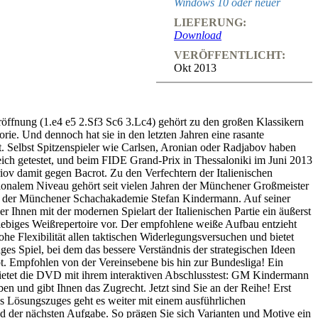
Windows 10 oder neuer
LIEFERUNG:
Download
VERÖFFENTLICHT:
Okt 2013
Eröffnung (1.e4 e5 2.Sf3 Sc6 3.Lc4) gehört zu den großen Klassikern
rie. Und dennoch hat sie in den letzten Jahren eine rasante
t. Selbst Spitzenspieler wie Carlsen, Aronian oder Radjabov haben
reich getestet, und beim FIDE Grand-Prix in Thessaloniki im Juni 2013
ov damit gegen Bacrot. Zu den Verfechtern der Italienischen
ionalem Niveau gehört seit vielen Jahren der Münchener Großmeister
 der Münchener Schachakademie Stefan Kindermann. Auf seiner
r Ihnen mit der modernen Spielart der Italienischen Partie ein äußerst
glebiges Weißrepertoire vor. Der empfohlene weiße Aufbau entzieht
ohe Flexibilität allen taktischen Widerlegungsversuchen und bietet
ges Spiel, bei dem das bessere Verständnis der strategischen Ideen
t. Empfohlen von der Vereinsebene bis hin zur Bundesliga! Ein
ietet die DVD mit ihrem interaktiven Abschlusstest: GM Kindermann
ben und gibt Ihnen das Zugrecht. Jetzt sind Sie an der Reihe! Erst
s Lösungszuges geht es weiter mit einem ausführlichen
 der nächsten Aufgabe. So prägen Sie sich Varianten und Motive ein