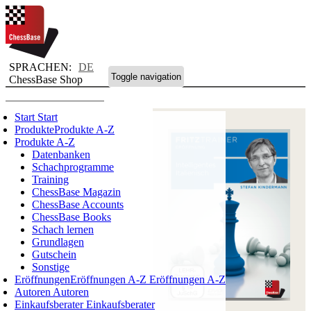
SPRACHEN:
DE
Toggle navigation
ChessBase Shop
Start
Start
Produkte
Produkte A-Z
Produkte A-Z
Datenbanken
Schachprogramme
Training
ChessBase Magazin
ChessBase Accounts
ChessBase Books
Schach lernen
Grundlagen
Gutschein
Sonstige
Eröffnungen
Eröffnungen A-Z
Eröffnungen A-Z
Autoren
Autoren
Einkaufsberater
Einkaufsberater