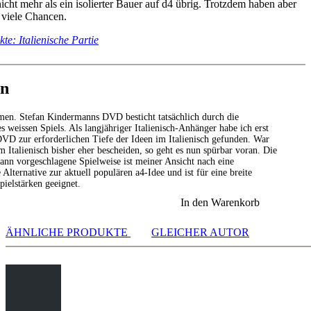
cht mehr als ein isolierter Bauer auf d4 übrig. Trotzdem haben aber
r viele Chancen.
te: Italienische Partie
en
en. Stefan Kindermanns DVD besticht tatsächlich durch die
es weissen Spiels. Als langjähriger Italienisch-Anhänger habe ich erst
DVD zur erforderlichen Tiefe der Ideen im Italienisch gefunden. War
 Italienisch bisher eher bescheiden, so geht es nun spürbar voran. Die
nn vorgeschlagene Spielweise ist meiner Ansicht nach eine
 Alternative zur aktuell populären a4-Idee und ist für eine breite
pielstärken geeignet.
In den Warenkorb
ÄHNLICHE PRODUKTE
GLEICHER AUTOR