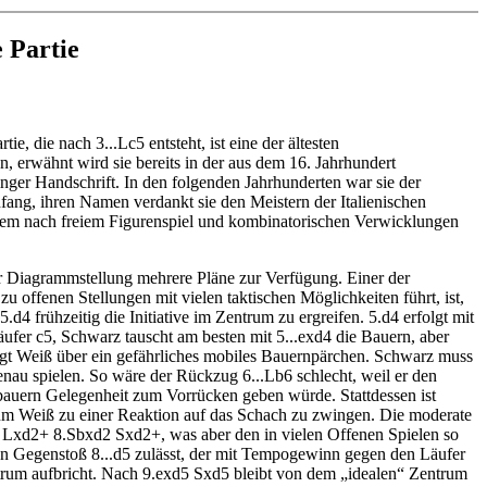
e Partie
rtie, die nach 3...Lc5 entsteht, ist eine der ältesten
, erwähnt wird sie bereits in der aus dem 16. Jahrhundert
ger Handschrift. In den folgenden Jahrhunderten war sie der
nfang, ihren Namen verdankt sie den Meistern der Italienischen
llem nach freiem Figurenspiel und kombinatorischen Verwicklungen
r Diagrammstellung mehrere Pläne zur Verfügung. Einer der
 zu offenen Stellungen mit vielen taktischen Möglichkeiten führt, ist,
5.d4 frühzeitig die Initiative im Zentrum zu ergreifen. 5.d4 erfolgt mit
äufer c5, Schwarz tauscht am besten mit 5...exd4 die Bauern, aber
gt Weiß über ein gefährliches mobiles Bauernpärchen. Schwarz muss
genau spielen. So wäre der Rückzug 6...Lb6 schlecht, weil er den
auern Gelegenheit zum Vorrücken geben würde. Stattdessen ist
 um Weiß zu einer Reaktion auf das Schach zu zwingen. Die moderate
 Lxd2+ 8.Sbxd2 Sxd2+, was aber den in vielen Offenen Spielen so
en Gegenstoß 8...d5 zulässt, der mit Tempogewinn gegen den Läufer
rum aufbricht. Nach 9.exd5 Sxd5 bleibt von dem „idealen“ Zentrum