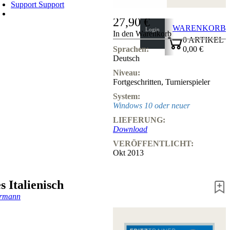
Support
Support
27,90 €
WARENKORB
Login
In den Warenkorb
0
ARTIKEL
0,00 €
Sprachen:
Deutsch
✔
Niveau:
Fortgeschritten
,
Turnierspieler
System:
Windows 10 oder neuer
LIEFERUNG:
Download
VERÖFFENTLICHT:
Okt 2013
s Italienisch
ermann