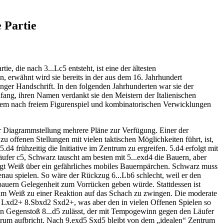
3 0-0 6.Bb3 d5/Nd4 - Video analysis [09:42]
3 0-0 6.Bb3 d6 7.c3 Ne7/a6/Bb6/Bg4/Be6 - Video analysis [06:16]
e Partie
3 0-0 6.Bb3 h6 7.c3 d5 - Video analysis [08:33]
3 0-0 6.Nbd2 d6 7.c3 a6/a5 and 6...d5 - Video analysis [24:36]
3 0-0 6.h3 d6 - Move orders - Video analysis [04:40]
3 0-0 6.h3 d5 7.exd5 Nxd5 8.Re1 Be6/Nb6/Re8/f6 - Video analysis [10:16]
rtie, die nach 3...Lc5 entsteht, ist eine der ältesten
3 0-0 6.h3 d6 7.c3 a6 8.Bb3 Ba7 9.Re1 h6 10.Nbd2 Nh5 - Video analysis
, erwähnt wird sie bereits in der aus dem 16. Jahrhundert
ger Handschrift. In den folgenden Jahrhunderten war sie der
d3 0-0 6.h3 d6 7.c3 a6 8.Bb3 Ba7 9.Re1 Ne7 10.Nbd2 Ng6 and 9...h6
nfang, ihren Namen verdankt sie den Meistern der Italienischen
eo analysis [17:57]
llem nach freiem Figurenspiel und kombinatorischen Verwicklungen
3 0-0 6.h3 d6 7.c3 a6 8.Bb3 Ba7 9.Re1 Kh8 10.Nbd2/d4 - Video analysis
d3 0-0 6.h3 d6 7.c3 a6 8.Bb3 Ba7 9.Re1 h6 10.Nbd2 Be6 and 9...Be6 10.Bc2
r Diagrammstellung mehrere Pläne zur Verfügung. Einer der
 zu offenen Stellungen mit vielen taktischen Möglichkeiten führt, ist,
lysis [23:00]
5.d4 frühzeitig die Initiative im Zentrum zu ergreifen. 5.d4 erfolgt mit
3 0-0 6.h3 d6 7.c3 a6 8.Bb3 h6 9.Re1 Re8/Nh5 - Video analysis [17:32]
äufer c5, Schwarz tauscht am besten mit 5...exd4 die Bauern, aber
gt Weiß über ein gefährliches mobiles Bauernpärchen. Schwarz muss
genau spielen. So wäre der Rückzug 6...Lb6 schlecht, weil er den
auern Gelegenheit zum Vorrücken geben würde. Stattdessen ist
 um Weiß zu einer Reaktion auf das Schach zu zwingen. Die moderate
 Lxd2+ 8.Sbxd2 Sxd2+, was aber den in vielen Offenen Spielen so
en Gegenstoß 8...d5 zulässt, der mit Tempogewinn gegen den Läufer
rum aufbricht. Nach 9.exd5 Sxd5 bleibt von dem „idealen“ Zentrum