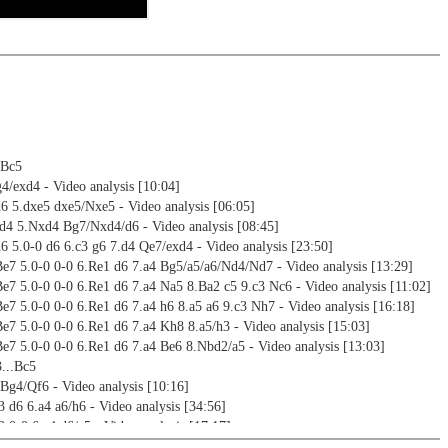
 Bc5
g4/exd4 - Video analysis [10:04]
d6 5.dxe5 dxe5/Nxe5 - Video analysis [06:05]
xd4 5.Nxd4 Bg7/Nxd4/d6 - Video analysis [08:45]
h6 5.0-0 d6 6.c3 g6 7.d4 Qe7/exd4 - Video analysis [23:50]
Be7 5.0-0 0-0 6.Re1 d6 7.a4 Bg5/a5/a6/Nd4/Nd7 - Video analysis [13:29]
Be7 5.0-0 0-0 6.Re1 d6 7.a4 Na5 8.Ba2 c5 9.c3 Nc6 - Video analysis [11:02]
Be7 5.0-0 0-0 6.Re1 d6 7.a4 h6 8.a5 a6 9.c3 Nh7 - Video analysis [16:18]
Be7 5.0-0 0-0 6.Re1 d6 7.a4 Kh8 8.a5/h3 - Video analysis [15:03]
Be7 5.0-0 0-0 6.Re1 d6 7.a4 Be6 8.Nbd2/a5 - Video analysis [13:03]
...Bc5
 Bg4/Qf6 - Video analysis [10:16]
3 d6 6.a4 a6/h6 - Video analysis [34:56]
3 0-0 6.a4 d6/a5 - Video analysis [17:17]
3 0-0 6.a4 a6/h6/d5 - Video analysis [16:39]