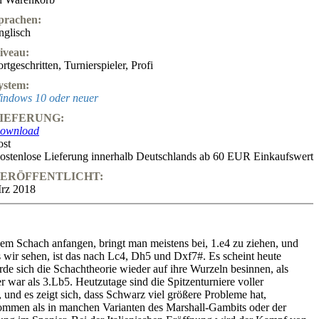
prachen:
nglisch
iveau:
ortgeschritten
,
Turnierspieler
,
Profi
ystem:
indows 10 oder neuer
IEFERUNG:
ownload
ost
ostenlose Lieferung innerhalb Deutschlands ab 60 EUR Einkaufswert
ERÖFFENTLICHT:
rz 2018
dem Schach anfangen, bringt man meistens bei, 1.e4 zu ziehen, und
s wir sehen, ist das nach Lc4, Dh5 und Dxf7#. Es scheint heute
de sich die Schachtheorie wieder auf ihre Wurzeln besinnen, als
er war als 3.Lb5. Heutzutage sind die Spitzenturniere voller
n, und es zeigt sich, dass Schwarz viel größere Probleme hat,
ommen als in manchen Varianten des Marshall-Gambits oder der