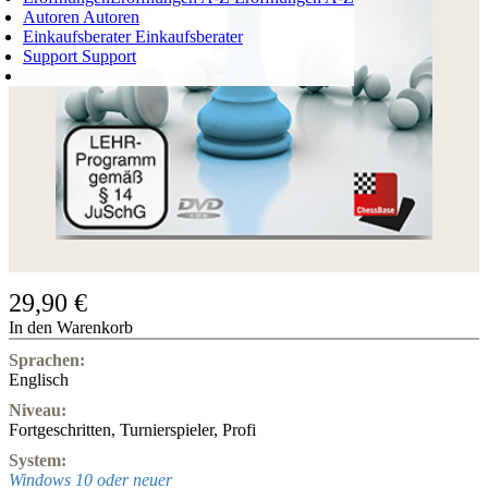
Autoren
Autoren
Einkaufsberater
Einkaufsberater
Support
Support
WARENKORB
Login
0
ARTIKEL
0,00 €
✔
29,90 €
In den Warenkorb
Sprachen:
Englisch
Niveau:
Fortgeschritten
,
Turnierspieler
,
Profi
System:
Windows 10 oder neuer