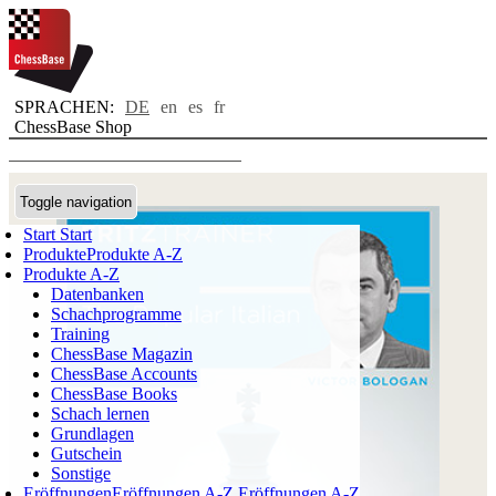
SPRACHEN:
DE
en
es
fr
ChessBase Shop
Toggle navigation
Start
Start
Produkte
Produkte A-Z
Produkte A-Z
Datenbanken
Schachprogramme
Training
ChessBase Magazin
ChessBase Accounts
ChessBase Books
Schach lernen
Grundlagen
Gutschein
Sonstige
Eröffnungen
Eröffnungen A-Z
Eröffnungen A-Z