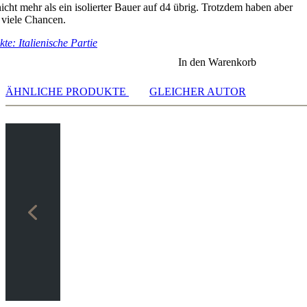
cht mehr als ein isolierter Bauer auf d4 übrig. Trotzdem haben aber
r viele Chancen.
te: Italienische Partie
7]
In den Warenkorb
]
5]
ÄHNLICHE PRODUKTE
GLEICHER AUTOR